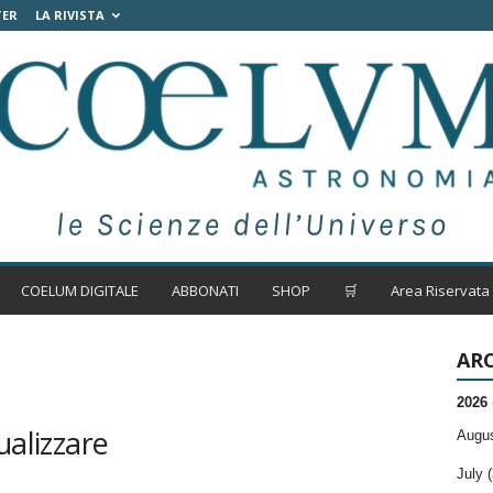
TER
LA RIVISTA
COELUM DIGITALE
ABBONATI
SHOP
🛒
Area Riservata
ARC
2026
ualizzare
Augus
July (