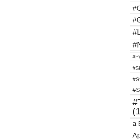
#
#G
#
#
#Pi
#Sk
#St
#S
#T
(
a 
Ap