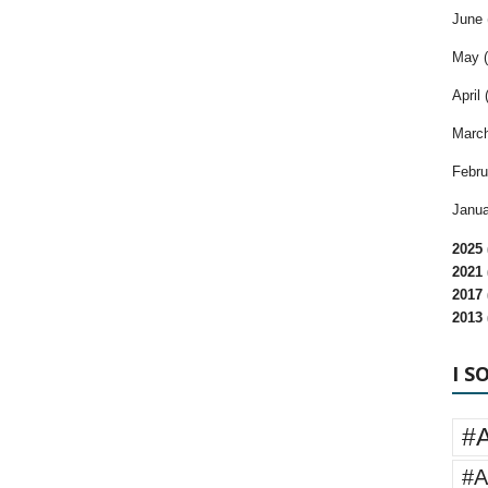
June 
May (
April 
March
Febru
Janua
2025 
2021 
2017 
2013 
I S
#
#A