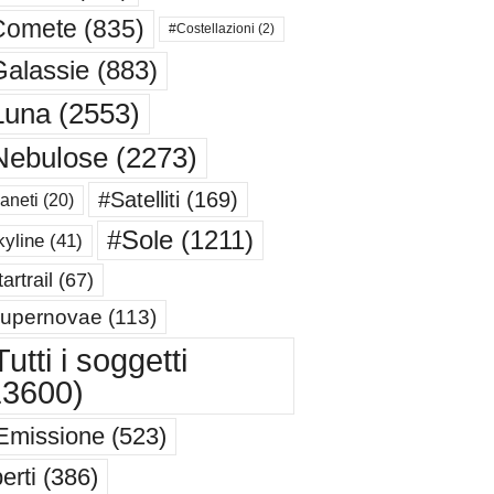
Comete
(835)
#Costellazioni
(2)
alassie
(883)
Luna
(2553)
Nebulose
(2273)
#Satelliti
(169)
aneti
(20)
#Sole
(1211)
yline
(41)
artrail
(67)
upernovae
(113)
utti i soggetti
13600)
Emissione
(523)
erti
(386)