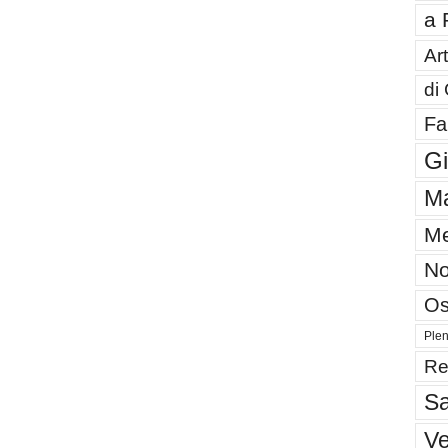
a 
Art
di
Fa
G
Ma
Me
No
Os
Plen
Re
Sa
V