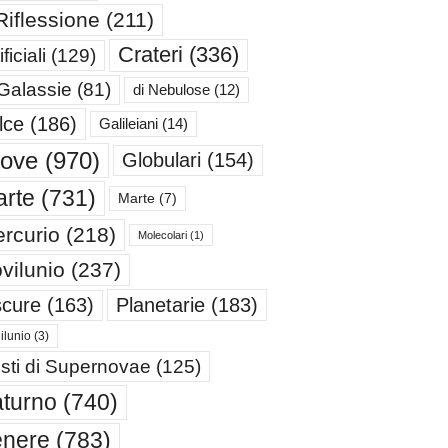
Riflessione
(211)
Crateri
(336)
ificiali
(129)
 Galassie
(81)
di Nebulose
(12)
lce
(186)
Galileiani
(14)
iove
(970)
Globulari
(154)
rte
(731)
Marte
(7)
rcurio
(218)
Molecolari
(1)
vilunio
(237)
cure
(163)
Planetarie
(183)
ilunio
(3)
sti di Supernovae
(125)
turno
(740)
enere
(783)