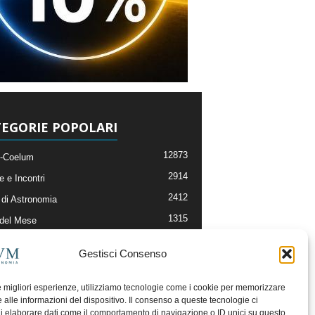
EGORIE POPOLARI
12873
-Coelum
2914
e e Incontri
2412
di Astronomia
1315
 del Mese
365
nomia, Astrofisica e Cosmologia
Gestisci Consenso
268
li e Risorse On-Line
192
og della Redazione
le migliori esperienze, utilizziamo tecnologie come i cookie per memorizzare
 alle informazioni del dispositivo. Il consenso a queste tecnologie ci
i elaborare dati come il comportamento di navigazione o ID unici su questo