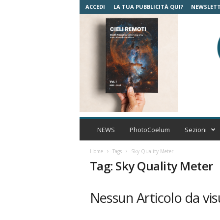
ACCEDI
LA TUA PUBBLICITÀ QUI?
NEWSLET
C
o
NEWS
PhotoCoelum
Sezioni
e
l
Home
Tags
Sky Quality Meter
u
Tag: Sky Quality Meter
m
A
s
Nessun Articolo da vis
t
r
o