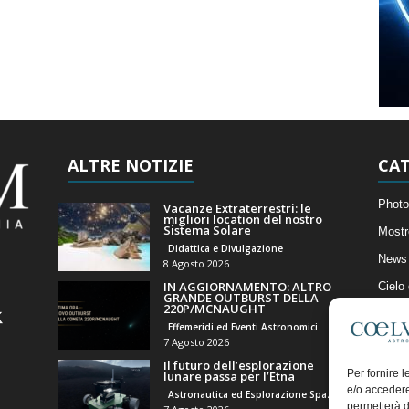
ALTRE NOTIZIE
CAT
Photo
Vacanze Extraterrestri: le
migliori location del nostro
Sistema Solare
Mostr
Didattica e Divulgazione
News 
8 Agosto 2026
IN AGGIORNAMENTO: ALTRO
Cielo
GRANDE OUTBURST DELLA
220P/MCNAUGHT
Astro
Effemeridi ed Eventi Astronomici
Artico
7 Agosto 2026
Il futuro dell’esplorazione
Il Bl
Per fornire 
lunare passa per l’Etna
e/o accedere
Astronautica ed Esplorazione Spaziale
permetterà d