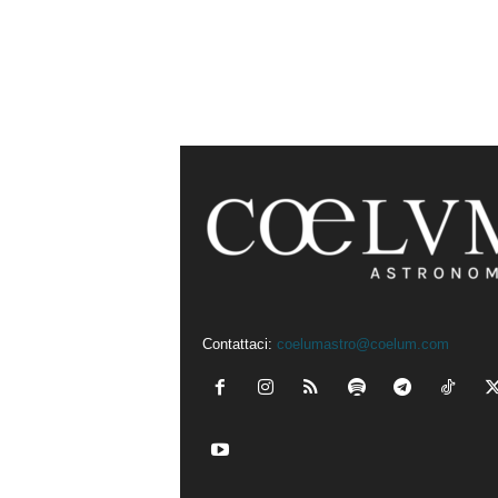
Contattaci:
coelumastro@coelum.com