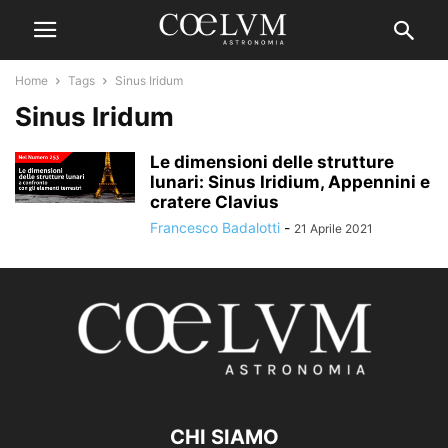
Home
Tags
Sinus Iridum
Sinus Iridum
Le dimensioni delle strutture
lunari: Sinus Iridium, Appennini e
cratere Clavius
Francesco Badalotti
-
21 Aprile 2021
CHI SIAMO