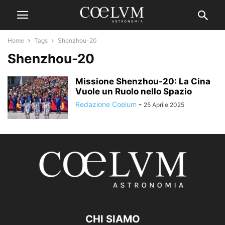
Home
Tags
Shenzhou-20
Shenzhou-20
Missione Shenzhou-20: La Cina
Vuole un Ruolo nello Spazio
Redazione Coelum
-
25 Aprile 2025
CHI SIAMO