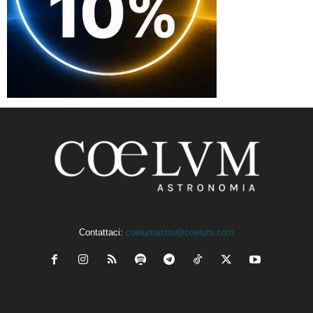
Contattaci:
coelumastro@coelum.com