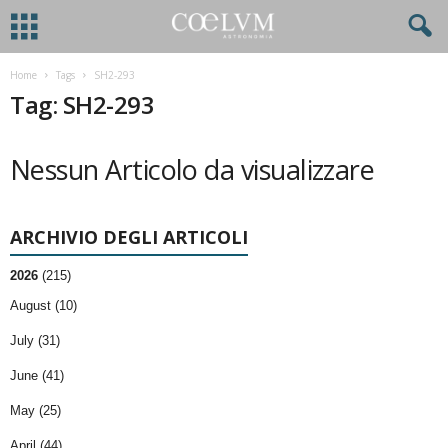
Home
Tags
SH2-293
Tag: SH2-293
Nessun Articolo da visualizzare
ARCHIVIO DEGLI ARTICOLI
2026
(215)
August (10)
July (31)
June (41)
May (25)
April (44)