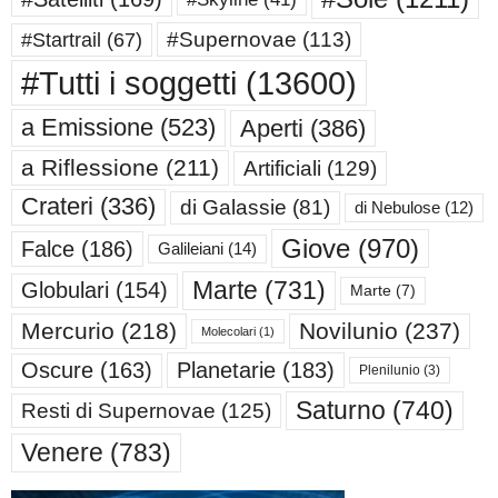
#Supernovae
(113)
#Startrail
(67)
#Tutti i soggetti
(13600)
a Emissione
(523)
Aperti
(386)
a Riflessione
(211)
Artificiali
(129)
Crateri
(336)
di Galassie
(81)
di Nebulose
(12)
Giove
(970)
Falce
(186)
Galileiani
(14)
Marte
(731)
Globulari
(154)
Marte
(7)
Mercurio
(218)
Novilunio
(237)
Molecolari
(1)
Oscure
(163)
Planetarie
(183)
Plenilunio
(3)
Saturno
(740)
Resti di Supernovae
(125)
Venere
(783)