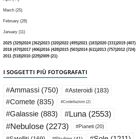
March (25)
February (28)
January (11)
2025 (329)
2024 (362)
2023 (320)
2022 (495)
2021 (183)
2020 (331)
2019 (407)
2018 (470)
2017 (406)
2016 (428)
2015 (503)
2014 (611)
2013 (757)
2012 (724)
2011 (518)
2010 (229)
2009 (21)
I SOGGETTI PIÙ FOTOGRAFATI
#Ammassi
(750)
#Asteroidi
(183)
#Comete
(835)
#Costellazioni
(2)
#Luna
(2553)
#Galassie
(883)
#Nebulose
(2273)
#Pianeti
(20)
#Sole
(1211)
#Satelliti
(169)
#Skyline
(41)