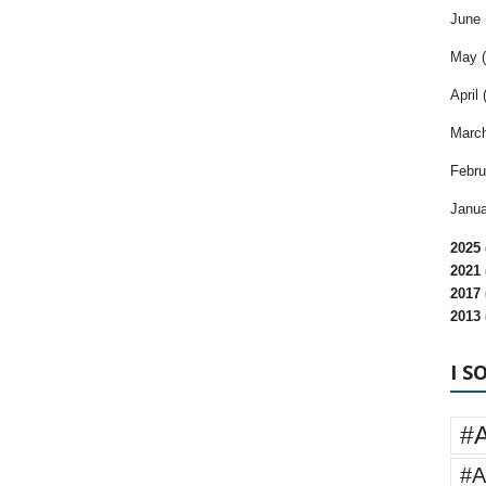
June 
May (
April 
March
Febru
Janua
2025 
2021 
2017 
2013 
I S
#
#A