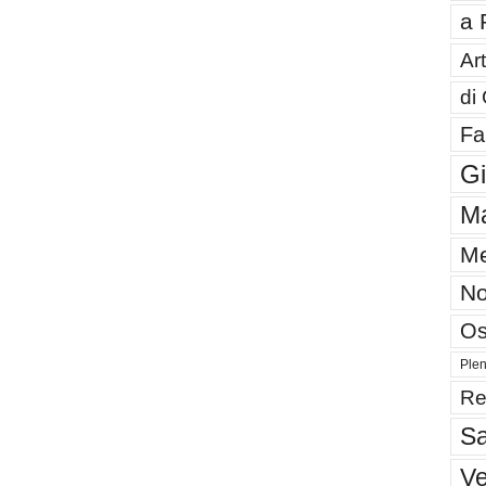
a 
Art
di
Fa
G
Ma
Me
No
Os
Plen
Re
Sa
V