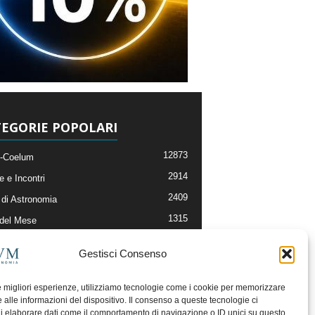
EGORIE POPOLARI
12873
-Coelum
2914
e e Incontri
2409
di Astronomia
1315
 del Mese
365
nomia, Astrofisica e Cosmologia
Gestisci Consenso
268
li e Risorse On-Line
192
og della Redazione
le migliori esperienze, utilizziamo tecnologie come i cookie per memorizzare
 alle informazioni del dispositivo. Il consenso a queste tecnologie ci
i elaborare dati come il comportamento di navigazione o ID unici su questo