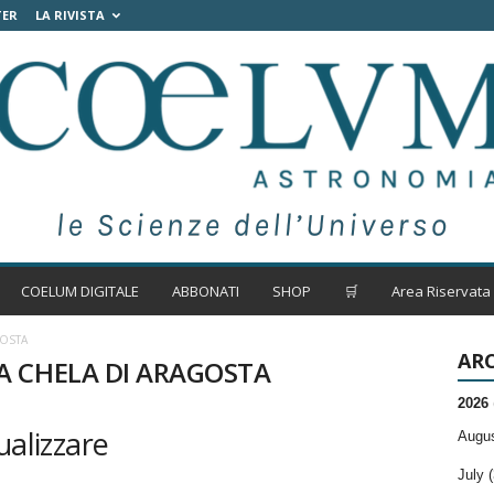
TER
LA RIVISTA
COELUM DIGITALE
ABBONATI
SHOP
🛒
Area Riservata
GOSTA
ARC
SA CHELA DI ARAGOSTA
2026
ualizzare
Augus
July (