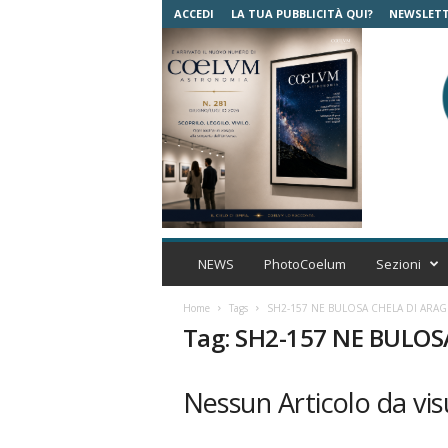
ACCEDI
LA TUA PUBBLICITÀ QUI?
NEWSLET
C
o
NEWS
PhotoCoelum
Sezioni
e
l
Home
Tags
SH2-157 NE BULOSA CHELA DI ARA
u
Tag: SH2-157 NE BULO
m
A
s
Nessun Articolo da vis
t
r
o