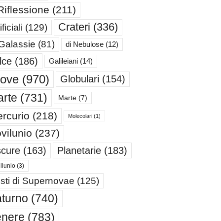
Riflessione
(211)
Crateri
(336)
ificiali
(129)
 Galassie
(81)
di Nebulose
(12)
lce
(186)
Galileiani
(14)
iove
(970)
Globulari
(154)
rte
(731)
Marte
(7)
rcurio
(218)
Molecolari
(1)
vilunio
(237)
cure
(163)
Planetarie
(183)
ilunio
(3)
sti di Supernovae
(125)
turno
(740)
enere
(783)