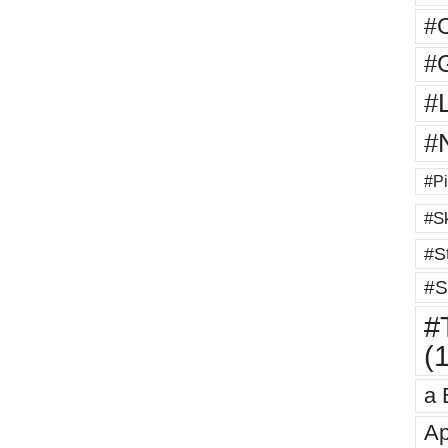
#
#G
#
#
#Pi
#Sk
#St
#S
#T
(
a 
Ap