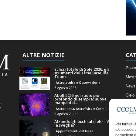
ALTRE NOTIZIE
CAT
Photo
Eclissi totale di Sole 2026: gli
strumenti del Time Baseline
Team...
Mostr
Astrotecnica e Osservazione
News 
6 Agosto 2026
Abell 2255 nel radio più
Cielo
profondo di sempre: nuova
mappa del...
Astro
Astronomia, Astrofisica e Cosmologia
Artico
6 Agosto 2026
Alzando gli occhi al cielo – Vale
Il Bl
Per fornire 
la sveglia?
e/o accedere
Appuntamenti del Mese
permetterà d