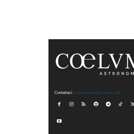
Contattaci:
coelumastro@coelum.com