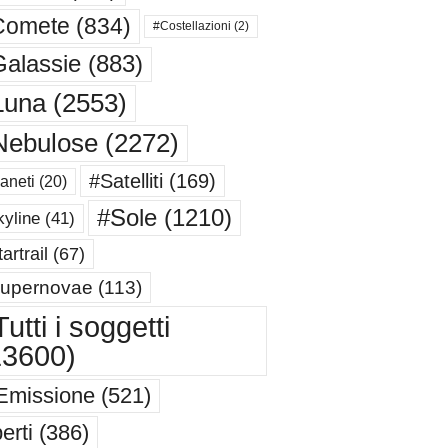
Comete
(834)
#Costellazioni
(2)
alassie
(883)
Luna
(2553)
Nebulose
(2272)
#Satelliti
(169)
aneti
(20)
#Sole
(1210)
yline
(41)
artrail
(67)
upernovae
(113)
utti i soggetti
13600)
Emissione
(521)
erti
(386)