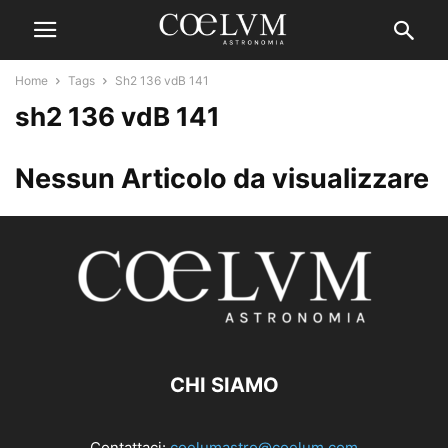
Home
Tags
Sh2 136 vdB 141
sh2 136 vdB 141
Nessun Articolo da visualizzare
CHI SIAMO
Contattaci:
coelumastro@coelum.com