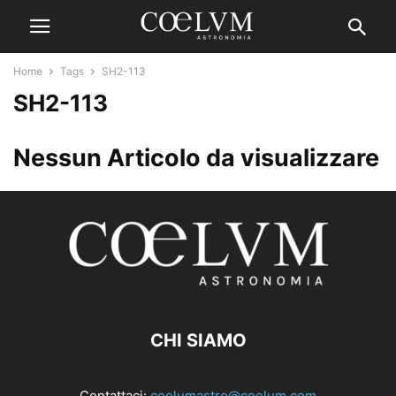
Home
Tags
SH2-113
SH2-113
Nessun Articolo da visualizzare
CHI SIAMO
Contattaci:
coelumastro@coelum.com