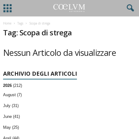
Home
Tags
Scopa di strega
Tag: Scopa di strega
Nessun Articolo da visualizzare
ARCHIVIO DEGLI ARTICOLI
2026
(212)
August (7)
July (31)
June (41)
May (25)
April (44)