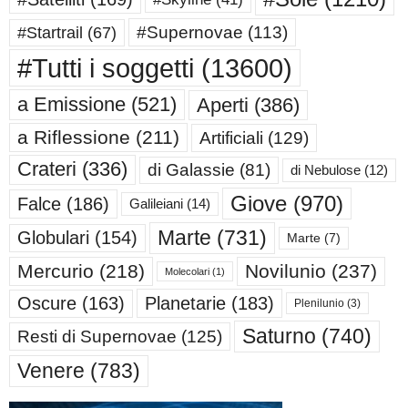
#Supernovae
(113)
#Startrail
(67)
#Tutti i soggetti
(13600)
a Emissione
(521)
Aperti
(386)
a Riflessione
(211)
Artificiali
(129)
Crateri
(336)
di Galassie
(81)
di Nebulose
(12)
Giove
(970)
Falce
(186)
Galileiani
(14)
Marte
(731)
Globulari
(154)
Marte
(7)
Mercurio
(218)
Novilunio
(237)
Molecolari
(1)
Oscure
(163)
Planetarie
(183)
Plenilunio
(3)
Saturno
(740)
Resti di Supernovae
(125)
Venere
(783)