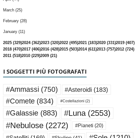
March (25)
February (28)
January (11)
2025 (329)
2024 (362)
2023 (320)
2022 (495)
2021 (183)
2020 (331)
2019 (407)
2018 (470)
2017 (406)
2016 (428)
2015 (503)
2014 (611)
2013 (757)
2012 (724)
2011 (518)
2010 (229)
2009 (21)
I SOGGETTI PIÙ FOTOGRAFATI
#Ammassi
(750)
#Asteroidi
(183)
#Comete
(834)
#Costellazioni
(2)
#Luna
(2553)
#Galassie
(883)
#Nebulose
(2272)
#Pianeti
(20)
#Sole
(1210)
#Satelliti
(169)
#Skyline
(41)