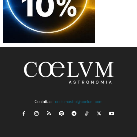
Contattaci:
coelumastro@coelum.com