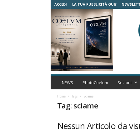
ACCEDI
LA TUA PUBBLICITÀ QUI?
NEWSLET
C
o
NEWS
PhotoCoelum
Sezioni
e
l
Home
Tags
Sciame
u
Tag: sciame
m
A
s
Nessun Articolo da vis
t
r
o