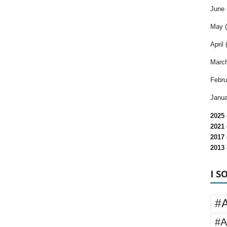
June 
May (
April 
March
Febru
Janua
2025 
2021 
2017 
2013 
I S
#
#A