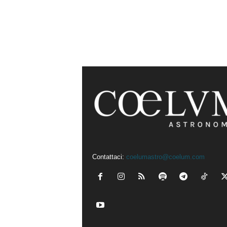
Contattaci:
coelumastro@coelum.com