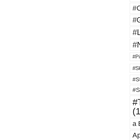
#
#G
#
#
#Pi
#Sk
#St
#S
#T
(
a 
Ap