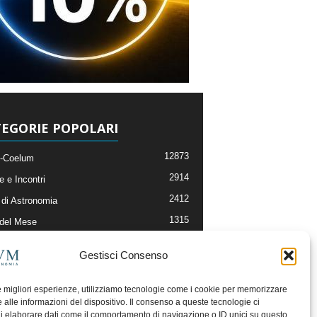
EGORIE POPOLARI
12873
-Coelum
2914
e e Incontri
2412
di Astronomia
1315
 del Mese
365
nomia, Astrofisica e Cosmologia
Gestisci Consenso
268
li e Risorse On-Line
192
og della Redazione
le migliori esperienze, utilizziamo tecnologie come i cookie per memorizzare
 alle informazioni del dispositivo. Il consenso a queste tecnologie ci
i elaborare dati come il comportamento di navigazione o ID unici su questo