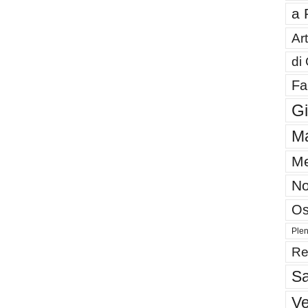
a 
Art
di
Fa
G
Ma
Me
No
Os
Plen
Re
Sa
V