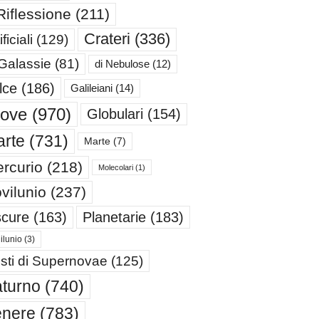
Riflessione
(211)
Crateri
(336)
ificiali
(129)
 Galassie
(81)
di Nebulose
(12)
lce
(186)
Galileiani
(14)
iove
(970)
Globulari
(154)
rte
(731)
Marte
(7)
rcurio
(218)
Molecolari
(1)
vilunio
(237)
cure
(163)
Planetarie
(183)
ilunio
(3)
sti di Supernovae
(125)
turno
(740)
enere
(783)