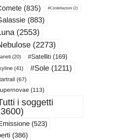
Comete
(835)
#Costellazioni
(2)
alassie
(883)
Luna
(2553)
Nebulose
(2273)
#Satelliti
(169)
aneti
(20)
#Sole
(1211)
yline
(41)
artrail
(67)
upernovae
(113)
utti i soggetti
13600)
Emissione
(523)
erti
(386)