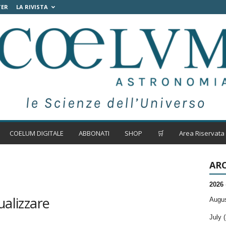
TER
LA RIVISTA
COELUM DIGITALE
ABBONATI
SHOP
🛒
Area Riservata
ARC
2026
ualizzare
Augus
July (