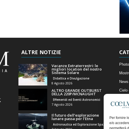
ALTRE NOTIZIE
CAT
Photo
Vacanze Extraterrestri: le
migliori location del nostro
Sistema Solare
Mostr
Didattica e Divulgazione
News 
8 Agosto 2026
ALTRO GRANDE OUTBURST
Cielo
DELLA 220P/MCNAUGHT
Astro
Effemeridi ed Eventi Astronomici
7 Agosto 2026
Artico
Il futuro dell’esplorazione
Il Bl
Per fornire 
lunare passa per l’Etna
e/o accedere
Astronautica ed Esplorazione Spaziale
permetterà d