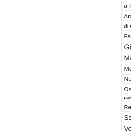
a 
Art
di
Fa
G
Ma
Me
No
Os
Plen
Re
Sa
V