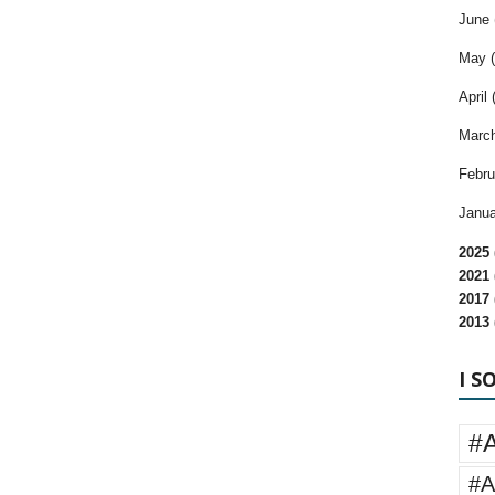
June 
May (
April 
March
Febru
Janua
2025 
2021 
2017 
2013 
I S
#
#A