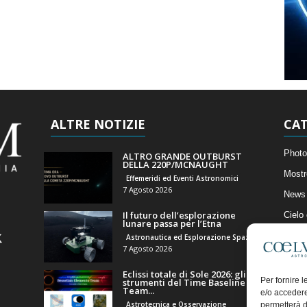
ALTRE NOTIZIE
CAT
Photo
ALTRO GRANDE OUTBURST
DELLA 220P/MCNAUGHT
Mostr
Effemeridi ed Eventi Astronomici
7 Agosto 2026
News 
Il futuro dell’esplorazione
Cielo
lunare passa per l’Etna
Astro
Astronautica ed Esplorazione Spaziale
7 Agosto 2026
Artico
Eclissi totale di Sole 2026: gli
Il Bl
Per fornire 
strumenti del Time Baseline
Team...
e/o accedere
Astrotecnica e Osservazione
permetterà d