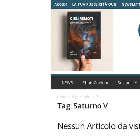
ACCEDI
LA TUA PUBBLICITÀ QUI?
NEWSLET
C
o
NEWS
PhotoCoelum
Sezioni
e
l
Home
Tags
Saturno V
u
Tag: Saturno V
m
A
s
Nessun Articolo da vis
t
r
o