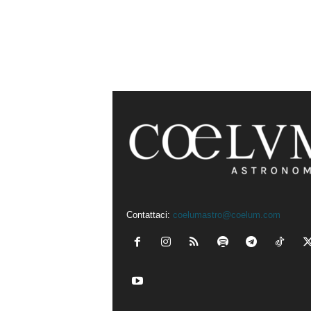
Contattaci:
coelumastro@coelum.com