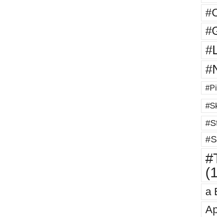
#
#G
#
#
#Pi
#Sk
#St
#S
#T
(
a 
Ap