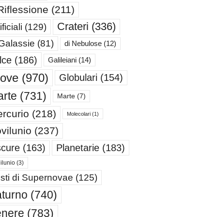
Riflessione
(211)
Crateri
(336)
ificiali
(129)
 Galassie
(81)
di Nebulose
(12)
lce
(186)
Galileiani
(14)
iove
(970)
Globulari
(154)
rte
(731)
Marte
(7)
rcurio
(218)
Molecolari
(1)
vilunio
(237)
cure
(163)
Planetarie
(183)
ilunio
(3)
sti di Supernovae
(125)
turno
(740)
enere
(783)