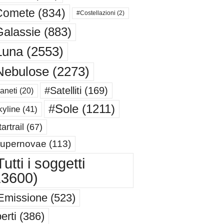
Comete
(834)
#Costellazioni
(2)
alassie
(883)
Luna
(2553)
Nebulose
(2273)
#Satelliti
(169)
aneti
(20)
#Sole
(1211)
yline
(41)
artrail
(67)
upernovae
(113)
utti i soggetti
13600)
Emissione
(523)
erti
(386)