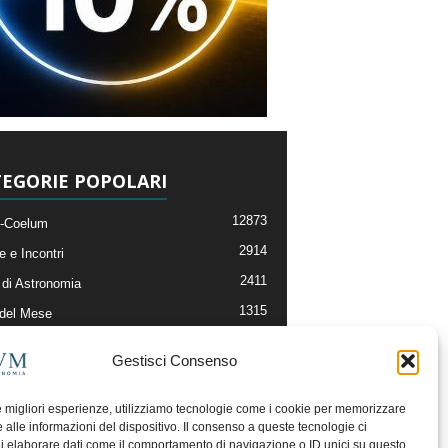
EGORIE POPOLARI
12873
-Coelum
2914
e e Incontri
2411
di Astronomia
1315
 del Mese
365
nomia, Astrofisica e Cosmologia
Gestisci Consenso
268
li e Risorse On-Line
192
og della Redazione
le migliori esperienze, utilizziamo tecnologie come i cookie per memorizzare
 alle informazioni del dispositivo. Il consenso a queste tecnologie ci
i elaborare dati come il comportamento di navigazione o ID unici su questo