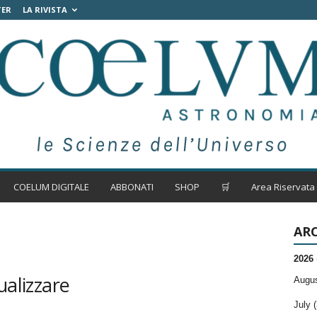
TER
LA RIVISTA
COELUM DIGITALE
ABBONATI
SHOP
🛒
Area Riservata
ARC
2026
ualizzare
Augus
July (