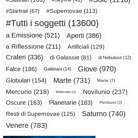
#Supernovae
(113)
#Startrail
(67)
#Tutti i soggetti
(13600)
a Emissione
(521)
Aperti
(386)
a Riflessione
(211)
Artificiali
(129)
Crateri
(336)
di Galassie
(81)
di Nebulose
(12)
Giove
(970)
Falce
(186)
Galileiani
(14)
Marte
(731)
Globulari
(154)
Marte
(7)
Mercurio
(218)
Novilunio
(237)
Molecolari
(1)
Oscure
(163)
Planetarie
(183)
Plenilunio
(3)
Saturno
(740)
Resti di Supernovae
(125)
Venere
(783)