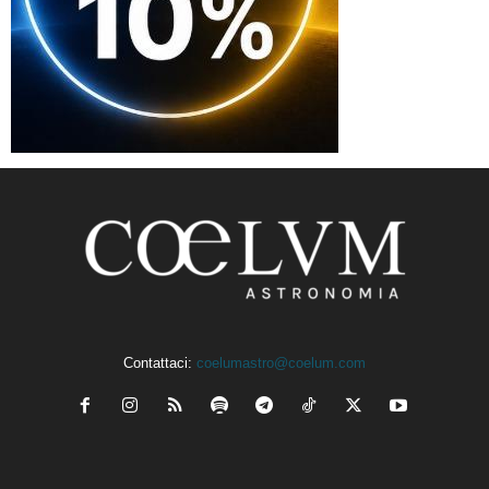
Contattaci:
coelumastro@coelum.com