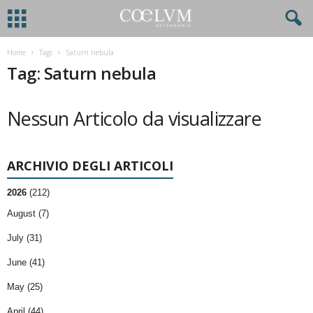
Home
Tags
Saturn nebula
Tag: Saturn nebula
Nessun Articolo da visualizzare
ARCHIVIO DEGLI ARTICOLI
2026
(212)
August (7)
July (31)
June (41)
May (25)
April (44)