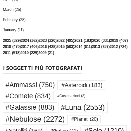
March (25)
February (28)
January (11)
2025 (329)
2024 (362)
2023 (320)
2022 (495)
2021 (183)
2020 (331)
2019 (407)
2018 (470)
2017 (406)
2016 (428)
2015 (503)
2014 (611)
2013 (757)
2012 (724)
2011 (518)
2010 (229)
2009 (21)
I SOGGETTI PIÙ FOTOGRAFATI
#Ammassi
(750)
#Asteroidi
(183)
#Comete
(834)
#Costellazioni
(2)
#Luna
(2553)
#Galassie
(883)
#Nebulose
(2272)
#Pianeti
(20)
#Sole
(1210)
#Satelliti
(169)
#Skyline
(41)