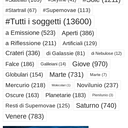
#Supernovae
(113)
#Startrail
(67)
#Tutti i soggetti
(13600)
a Emissione
(523)
Aperti
(386)
a Riflessione
(211)
Artificiali
(129)
Crateri
(336)
di Galassie
(81)
di Nebulose
(12)
Giove
(970)
Falce
(186)
Galileiani
(14)
Marte
(731)
Globulari
(154)
Marte
(7)
Mercurio
(218)
Novilunio
(237)
Molecolari
(1)
Oscure
(163)
Planetarie
(183)
Plenilunio
(3)
Saturno
(740)
Resti di Supernovae
(125)
Venere
(783)