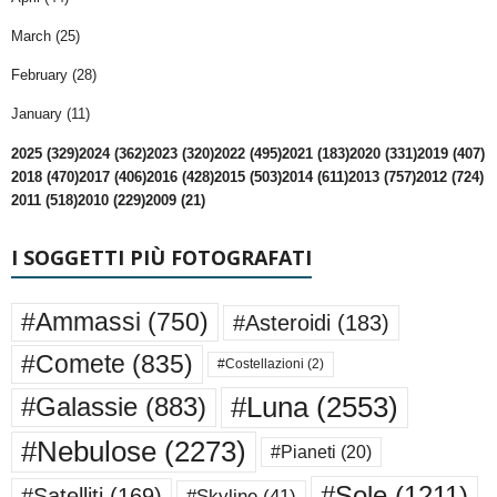
March (25)
February (28)
January (11)
2025 (329)
2024 (362)
2023 (320)
2022 (495)
2021 (183)
2020 (331)
2019 (407)
2018 (470)
2017 (406)
2016 (428)
2015 (503)
2014 (611)
2013 (757)
2012 (724)
2011 (518)
2010 (229)
2009 (21)
I SOGGETTI PIÙ FOTOGRAFATI
#Ammassi
(750)
#Asteroidi
(183)
#Comete
(835)
#Costellazioni
(2)
#Luna
(2553)
#Galassie
(883)
#Nebulose
(2273)
#Pianeti
(20)
#Sole
(1211)
#Satelliti
(169)
#Skyline
(41)