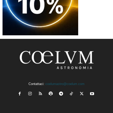
Contattaci:
coelumastro@coelum.com