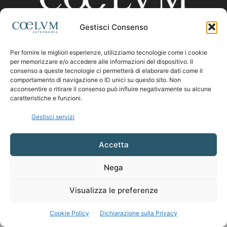
Gestisci Consenso
CHI SIAMO
Per fornire le migliori esperienze, utilizziamo tecnologie come i cookie
per memorizzare e/o accedere alle informazioni del dispositivo. Il
consenso a queste tecnologie ci permetterà di elaborare dati come il
comportamento di navigazione o ID unici su questo sito. Non
Contattaci:
coelumastro@coelum.com
acconsentire o ritirare il consenso può influire negativamente su alcune
caratteristiche e funzioni.
SEGUICI
Gestisci servizi
Accetta
Nega
Visualizza le preferenze
Cookie Policy
Dichiarazione sulla Privacy