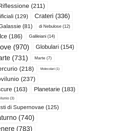
Riflessione
(211)
Crateri
(336)
ificiali
(129)
 Galassie
(81)
di Nebulose
(12)
lce
(186)
Galileiani
(14)
iove
(970)
Globulari
(154)
rte
(731)
Marte
(7)
rcurio
(218)
Molecolari
(1)
vilunio
(237)
cure
(163)
Planetarie
(183)
ilunio
(3)
sti di Supernovae
(125)
turno
(740)
enere
(783)