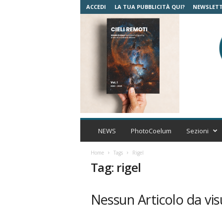
ACCEDI
LA TUA PUBBLICITÀ QUI?
NEWSLET
C
o
NEWS
PhotoCoelum
Sezioni
e
l
Home
Tags
Rigel
u
Tag: rigel
m
A
s
Nessun Articolo da vis
t
r
o