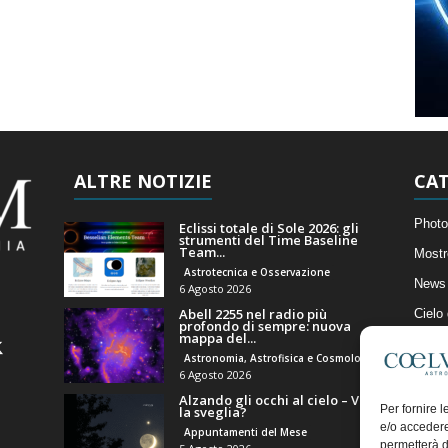
ALTRE NOTIZIE
CAT
Photo
Eclissi totale di Sole 2026: gli
strumenti del Time Baseline
Team...
Mostr
Astrotecnica e Osservazione
News 
6 Agosto 2026
Abell 2255 nel radio più
Cielo
profondo di sempre: nuova
mappa del...
Astro
Astronomia, Astrofisica e Cosmologia
Artico
6 Agosto 2026
Alzando gli occhi al cielo – Vale
Il Bl
Per fornire 
la sveglia?
e/o accedere
Appuntamenti del Mese
permetterà d