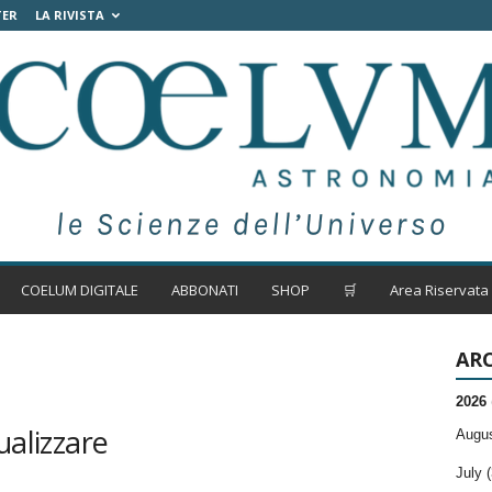
TER
LA RIVISTA
COELUM DIGITALE
ABBONATI
SHOP
🛒
Area Riservata
ARC
2026
ualizzare
Augus
July (