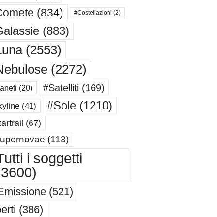
Comete
(834)
#Costellazioni
(2)
alassie
(883)
Luna
(2553)
Nebulose
(2272)
#Satelliti
(169)
aneti
(20)
#Sole
(1210)
yline
(41)
artrail
(67)
upernovae
(113)
utti i soggetti
13600)
Emissione
(521)
erti
(386)