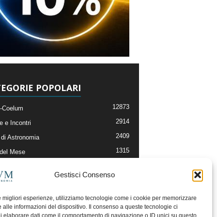
EGORIE POPOLARI
12873
-Coelum
2914
e e Incontri
2409
di Astronomia
1315
 del Mese
365
nomia, Astrofisica e Cosmologia
Gestisci Consenso
268
li e Risorse On-Line
192
og della Redazione
le migliori esperienze, utilizziamo tecnologie come i cookie per memorizzare
 alle informazioni del dispositivo. Il consenso a queste tecnologie ci
i elaborare dati come il comportamento di navigazione o ID unici su questo