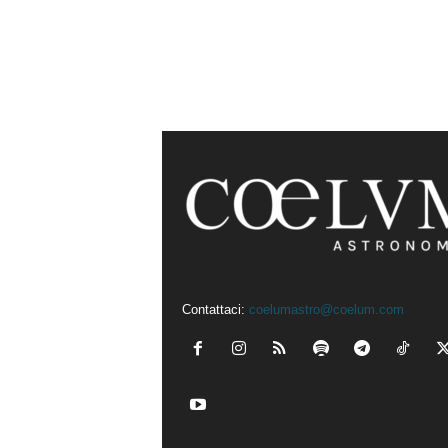
Contattaci:
coelumastro@coelum.com