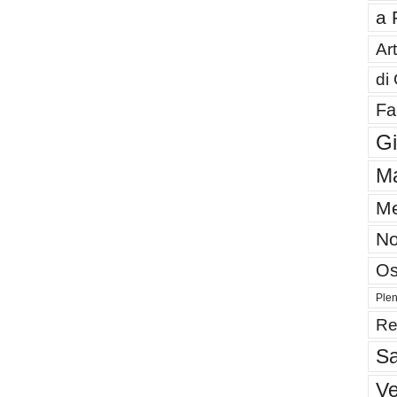
a 
Art
di
Fa
G
Ma
Me
No
Os
Plen
Re
Sa
V