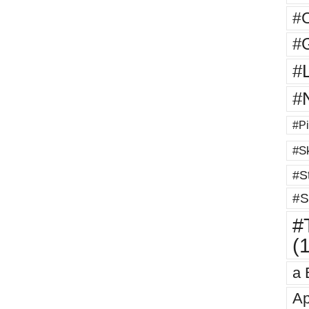
#
#G
#
#
#Pi
#Sk
#St
#S
#T
(
a 
Ap