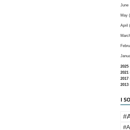
June 
May (
April 
March
Febru
Janua
2025 
2021 
2017 
2013 
I S
#
#A