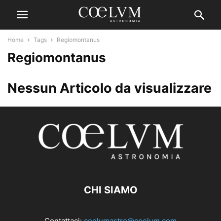
Home
Tags
Regiomontanus
Regiomontanus
Nessun Articolo da visualizzare
CHI SIAMO
Contattaci:
coelumastro@coelum.com