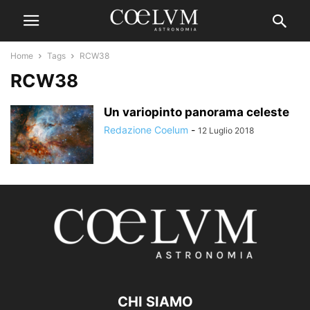
Home
Tags
RCW38
RCW38
Un variopinto panorama celeste
Redazione Coelum
-
12 Luglio 2018
CHI SIAMO