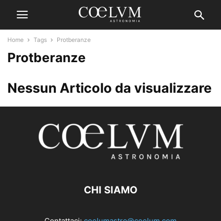
Home
Tags
Protberanze
Protberanze
Nessun Articolo da visualizzare
CHI SIAMO
Contattaci:
coelumastro@coelum.com