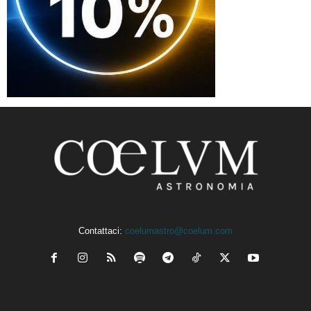
Contattaci:
coelumastro@coelum.com