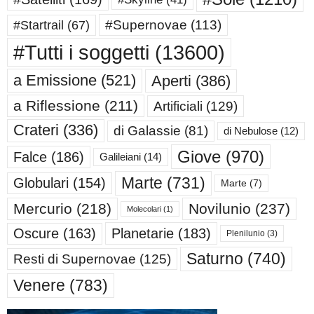
#Supernovae
(113)
#Startrail
(67)
#Tutti i soggetti
(13600)
a Emissione
(521)
Aperti
(386)
a Riflessione
(211)
Artificiali
(129)
Crateri
(336)
di Galassie
(81)
di Nebulose
(12)
Giove
(970)
Falce
(186)
Galileiani
(14)
Marte
(731)
Globulari
(154)
Marte
(7)
Mercurio
(218)
Novilunio
(237)
Molecolari
(1)
Oscure
(163)
Planetarie
(183)
Plenilunio
(3)
Saturno
(740)
Resti di Supernovae
(125)
Venere
(783)