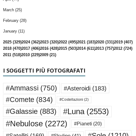
March (25)
February (28)
January (11)
2025 (329)
2024 (362)
2023 (320)
2022 (495)
2021 (183)
2020 (331)
2019 (407)
2018 (470)
2017 (406)
2016 (428)
2015 (503)
2014 (611)
2013 (757)
2012 (724)
2011 (518)
2010 (229)
2009 (21)
I SOGGETTI PIÙ FOTOGRAFATI
#Ammassi
(750)
#Asteroidi
(183)
#Comete
(834)
#Costellazioni
(2)
#Luna
(2553)
#Galassie
(883)
#Nebulose
(2272)
#Pianeti
(20)
#Sole
(1210)
#Satelliti
(169)
#Skyline
(41)