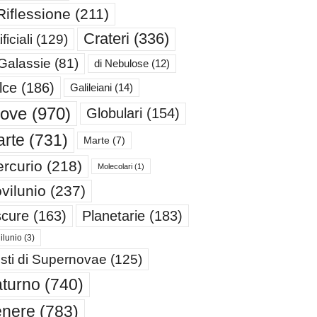
Riflessione
(211)
Crateri
(336)
ificiali
(129)
 Galassie
(81)
di Nebulose
(12)
lce
(186)
Galileiani
(14)
iove
(970)
Globulari
(154)
rte
(731)
Marte
(7)
rcurio
(218)
Molecolari
(1)
vilunio
(237)
cure
(163)
Planetarie
(183)
ilunio
(3)
sti di Supernovae
(125)
turno
(740)
enere
(783)