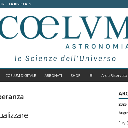
TER
LA RIVISTA
COELUM DIGITALE
ABBONATI
SHOP
🛒
Area Riservata
ARC
beranza
2026
ualizzare
Augus
July (