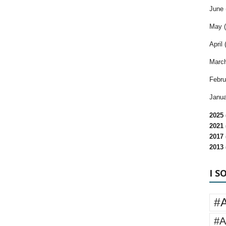
June 
May (
April 
March
Febru
Janua
2025 
2021 
2017 
2013 
I S
#
#A