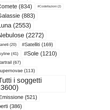
Comete
(834)
#Costellazioni
(2)
alassie
(883)
Luna
(2553)
Nebulose
(2272)
#Satelliti
(169)
aneti
(20)
#Sole
(1210)
yline
(41)
artrail
(67)
upernovae
(113)
utti i soggetti
13600)
Emissione
(521)
erti
(386)