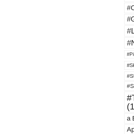
#
#G
#
#
#Pi
#Sk
#St
#S
#T
(
a 
Ap