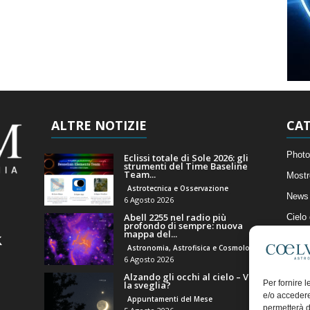
ALTRE NOTIZIE
CAT
Photo
Eclissi totale di Sole 2026: gli
strumenti del Time Baseline
Team...
Mostr
Astrotecnica e Osservazione
News 
6 Agosto 2026
Abell 2255 nel radio più
Cielo
profondo di sempre: nuova
mappa del...
Astro
Astronomia, Astrofisica e Cosmologia
Artico
6 Agosto 2026
Alzando gli occhi al cielo – Vale
Il Bl
Per fornire 
la sveglia?
e/o accedere
Appuntamenti del Mese
permetterà d