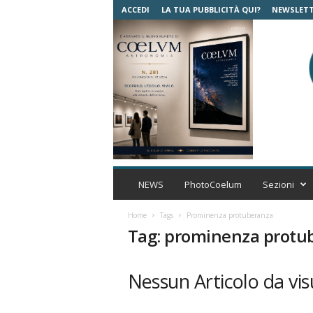
ACCEDI
LA TUA PUBBLICITÀ QUI?
NEWSLET
C
o
NEWS
PhotoCoelum
Sezioni
e
l
Home
Tags
Prominenza protuberanza
u
Tag: prominenza protu
m
A
s
Nessun Articolo da vis
t
r
o