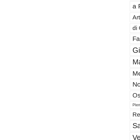
a 
Art
di
Fa
G
Ma
Me
No
Os
Plen
Re
Sa
V