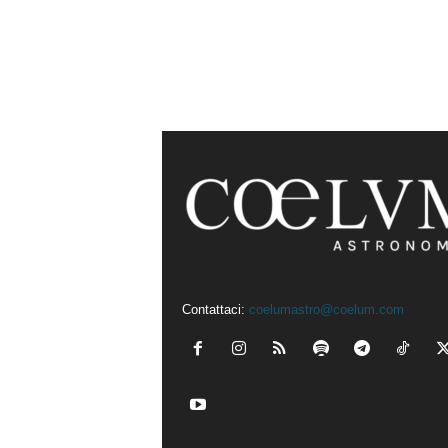
Contattaci:
coelumastro@coelum.com