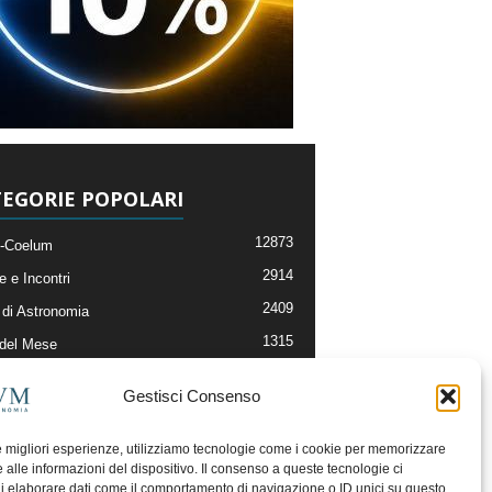
EGORIE POPOLARI
12873
-Coelum
2914
e e Incontri
2409
di Astronomia
1315
 del Mese
365
nomia, Astrofisica e Cosmologia
Gestisci Consenso
268
li e Risorse On-Line
192
og della Redazione
le migliori esperienze, utilizziamo tecnologie come i cookie per memorizzare
 alle informazioni del dispositivo. Il consenso a queste tecnologie ci
i elaborare dati come il comportamento di navigazione o ID unici su questo