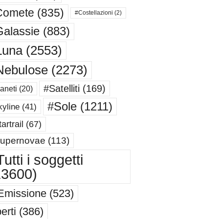
Comete
(835)
#Costellazioni
(2)
alassie
(883)
Luna
(2553)
Nebulose
(2273)
#Satelliti
(169)
aneti
(20)
#Sole
(1211)
yline
(41)
artrail
(67)
upernovae
(113)
utti i soggetti
13600)
Emissione
(523)
erti
(386)