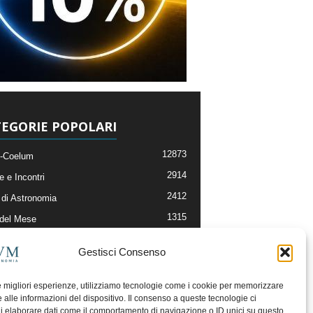
EGORIE POPOLARI
12873
-Coelum
2914
e e Incontri
2412
di Astronomia
1315
 del Mese
365
nomia, Astrofisica e Cosmologia
Gestisci Consenso
268
li e Risorse On-Line
192
og della Redazione
le migliori esperienze, utilizziamo tecnologie come i cookie per memorizzare
 alle informazioni del dispositivo. Il consenso a queste tecnologie ci
i elaborare dati come il comportamento di navigazione o ID unici su questo