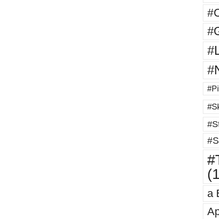
#
#G
#
#
#Pi
#Sk
#St
#S
#T
(
a 
Ap