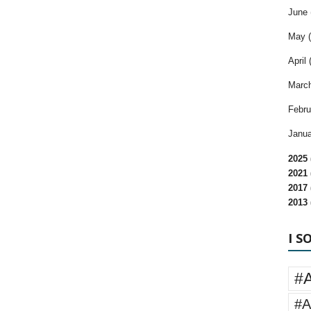
June 
May (
April 
March
Febru
Janua
2025 
2021 
2017 
2013 
I S
#
#A