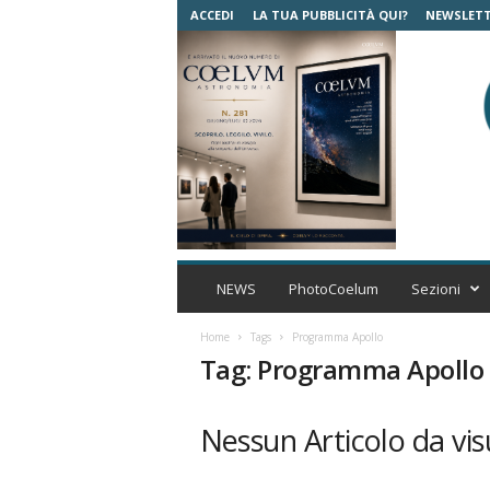
ACCEDI
LA TUA PUBBLICITÀ QUI?
NEWSLET
C
o
NEWS
PhotoCoelum
Sezioni
e
l
Home
Tags
Programma Apollo
u
Tag: Programma Apollo
m
A
s
Nessun Articolo da vis
t
r
o