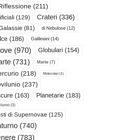
Riflessione
(211)
Crateri
(336)
ificiali
(129)
 Galassie
(81)
di Nebulose
(12)
lce
(186)
Galileiani
(14)
iove
(970)
Globulari
(154)
rte
(731)
Marte
(7)
rcurio
(218)
Molecolari
(1)
vilunio
(237)
cure
(163)
Planetarie
(183)
ilunio
(3)
sti di Supernovae
(125)
turno
(740)
enere
(783)