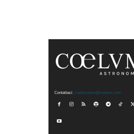
Contattaci:
coelumastro@coelum.com