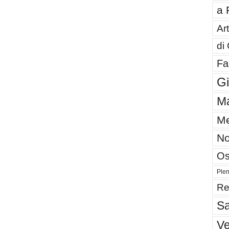
a 
Art
di
Fa
G
Ma
Me
No
Os
Plen
Re
Sa
V