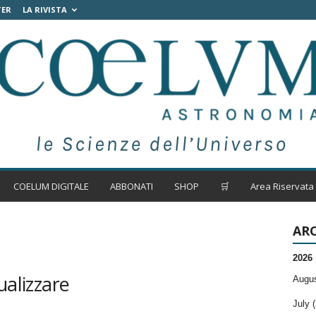
TER
LA RIVISTA
COELUM DIGITALE
ABBONATI
SHOP
🛒
Area Riservata
ARC
2026
ualizzare
Augus
July (