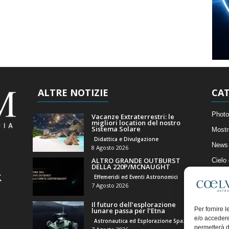
ALTRE NOTIZIE
CAT
Photo
Vacanze Extraterrestri: le
migliori location del nostro
Sistema Solare
Mostr
Didattica e Divulgazione
News 
8 Agosto 2026
ALTRO GRANDE OUTBURST
Cielo
DELLA 220P/MCNAUGHT
Astro
Effemeridi ed Eventi Astronomici
7 Agosto 2026
Artico
Il futuro dell’esplorazione
Il Bl
Per fornire 
lunare passa per l’Etna
e/o accedere
Astronautica ed Esplorazione Spaziale
permetterà d