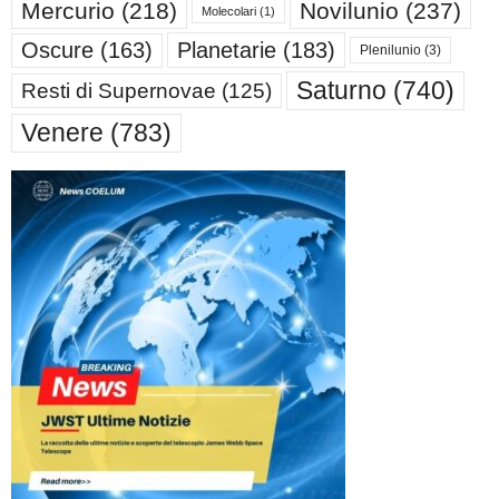
Mercurio
(218)
Novilunio
(237)
Molecolari
(1)
Oscure
(163)
Planetarie
(183)
Plenilunio
(3)
Saturno
(740)
Resti di Supernovae
(125)
Venere
(783)