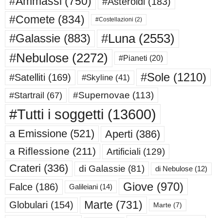
#Ammassi
(750)
#Asteroidi
(183)
#Comete
(834)
#Costellazioni
(2)
#Luna
(2553)
#Galassie
(883)
#Nebulose
(2272)
#Pianeti
(20)
#Sole
(1210)
#Satelliti
(169)
#Skyline
(41)
#Supernovae
(113)
#Startrail
(67)
#Tutti i soggetti
(13600)
a Emissione
(521)
Aperti
(386)
a Riflessione
(211)
Artificiali
(129)
Crateri
(336)
di Galassie
(81)
di Nebulose
(12)
Giove
(970)
Falce
(186)
Galileiani
(14)
Marte
(731)
Globulari
(154)
Marte
(7)