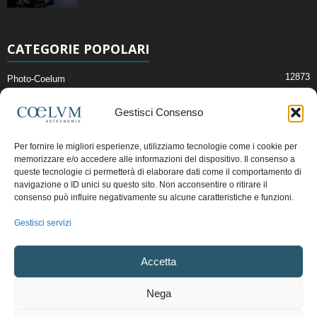
CATEGORIE POPOLARI
12873
Photo-Coelum
2914
Mostre e Incontri
Gestisci Consenso
2409
News di Astronomia
1315
Cielo del Mese
Per fornire le migliori esperienze, utilizziamo tecnologie come i cookie per
memorizzare e/o accedere alle informazioni del dispositivo. Il consenso a
365
Astronomia, Astrofisica e Cosmologia
queste tecnologie ci permetterà di elaborare dati come il comportamento di
268
navigazione o ID unici su questo sito. Non acconsentire o ritirare il
Articoli e Risorse On-Line
consenso può influire negativamente su alcune caratteristiche e funzioni.
192
Il Blog della Redazione
Gestisci servizi
Pubblicità:
ads@coelum.com
Accetta
Copyright © 1997 - 2024 vietata la riproduzione.
CF/P.IVA/VAT.C IT.01988340434
Nega