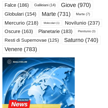
Giove
(970)
Falce
(186)
Galileiani
(14)
Marte
(731)
Globulari
(154)
Marte
(7)
Mercurio
(218)
Novilunio
(237)
Molecolari
(1)
Oscure
(163)
Planetarie
(183)
Plenilunio
(3)
Saturno
(740)
Resti di Supernovae
(125)
Venere
(783)