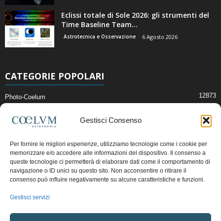
Eclissi totale di Sole 2026: gli strumenti del
Time Baseline Team...
Astrotecnica e Osservazione
6 Agosto 2026
CATEGORIE POPOLARI
12873
Photo-Coelum
2914
Mostre e Incontri
Gestisci Consenso
2411
News di Astronomia
1315
Cielo del Mese
Per fornire le migliori esperienze, utilizziamo tecnologie come i cookie per
memorizzare e/o accedere alle informazioni del dispositivo. Il consenso a
365
Astronomia, Astrofisica e Cosmologia
queste tecnologie ci permetterà di elaborare dati come il comportamento di
268
navigazione o ID unici su questo sito. Non acconsentire o ritirare il
Articoli e Risorse On-Line
consenso può influire negativamente su alcune caratteristiche e funzioni.
192
Il Blog della Redazione
Gestisci servizi
Pubblicità:
ads@coelum.com