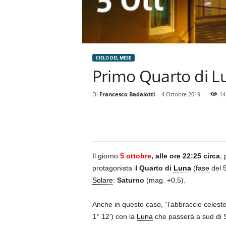
CIELO DEL MESE
Primo Quarto di L
Di
Francesco Badalotti
-
4 Ottobre 2019
14
Il giorno
5 ottobre
, alle ore 22:25 circa
,
protagonista il
Quarto di
Luna
(
fase
del 5
Solare
:
Saturno
(mag. +0,5).
Anche in questo caso, “l’abbraccio celeste
1° 12’) con la
Luna
che passerà a sud di 