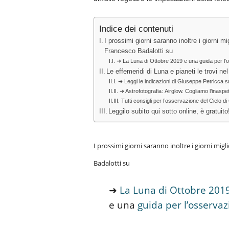
Indice dei contenuti
I prossimi giorni saranno inoltre i giorni m
Francesco Badalotti su
➜ La Luna di Ottobre 2019 e una guida per l’
Le effemeridi di Luna e pianeti le trovi ne
➜ Leggi le indicazioni di Giuseppe Petricca su
➜ Astrofotografia: Airglow. Cogliamo l’inaspe
Tutti consigli per l’osservazione del Cielo
Leggilo subito qui sotto online, è gratuito
I prossimi giorni saranno inoltre i giorni mig
Badalotti su
➜
La Luna di Ottobre 201
e una
guida per l’osserva