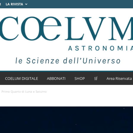
R
LA RIVISTA
COELUM DIGITALE
ABBONATI
SHOP
🛒
Area Riservata
Primo Quarto di Luna e Saturno