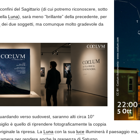
onfini del Sagittario (di cui potremo riconoscere, sotto
della
Luna
), sarà meno “brillante” della precedente, per
à
dei due soggetti, ma comunque molto gradevole da
li guardando verso sudovest, saranno alti circa 10°
siglio è quello di riprendere fotograficamente la coppia
riginale la ripresa. La
Luna
con la sua
luce
illuminerà il paesaggio ma, 
otocamera per rendere anche la presenza di Saturno.