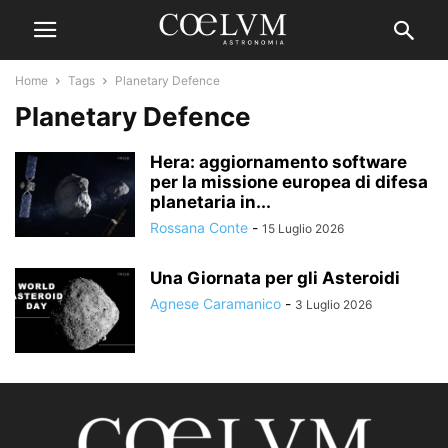
Home
Tags
Planetary Defence
Planetary Defence
Hera: aggiornamento software
per la missione europea di difesa
planetaria in...
Rossana Conte
-
15 Luglio 2026
Una Giornata per gli Asteroidi
Agnese Caramanico
-
3 Luglio 2026