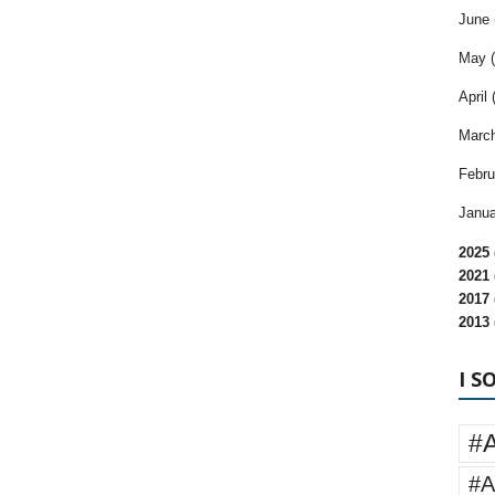
June 
May (
April 
March
Febru
Janua
2025 
2021 
2017 
2013 
I S
#
#A