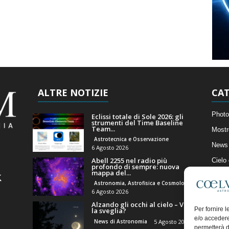
ALTRE NOTIZIE
CAT
Photo
Eclissi totale di Sole 2026: gli
strumenti del Time Baseline
Team...
Mostr
Astrotecnica e Osservazione
News 
6 Agosto 2026
Abell 2255 nel radio più
Cielo
profondo di sempre: nuova
mappa del...
Astro
Astronomia, Astrofisica e Cosmologia
Artico
6 Agosto 2026
Alzando gli occhi al cielo – Vale
Il Bl
Per fornire 
la sveglia?
e/o accedere
News di Astronomia
5 Agosto 2026
permetterà d