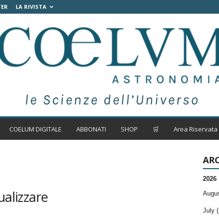
TER
LA RIVISTA
COELUM DIGITALE
ABBONATI
SHOP
🛒
Area Riservata
ARC
2026
ualizzare
Augus
July (