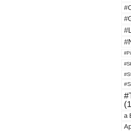
#
#G
#
#
#Pi
#Sk
#St
#S
#T
(
a 
Ap