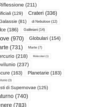
Riflessione
(211)
Crateri
(336)
ificiali
(129)
 Galassie
(81)
di Nebulose
(12)
lce
(186)
Galileiani
(14)
iove
(970)
Globulari
(154)
rte
(731)
Marte
(7)
rcurio
(218)
Molecolari
(1)
vilunio
(237)
cure
(163)
Planetarie
(183)
ilunio
(3)
sti di Supernovae
(125)
turno
(740)
enere
(783)