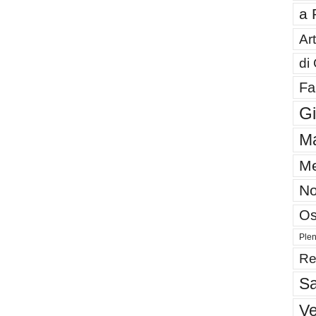
a 
Art
di
Fa
G
Ma
Me
No
Os
Plen
Re
Sa
V