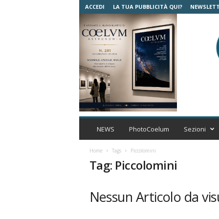
ACCEDI
LA TUA PUBBLICITÀ QUI?
NEWSLET
C
o
NEWS
PhotoCoelum
Sezioni
e
l
Home
Tags
Piccolomini
u
Tag: Piccolomini
m
A
s
Nessun Articolo da vis
t
r
o