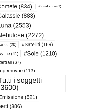
Comete
(834)
#Costellazioni
(2)
alassie
(883)
Luna
(2553)
Nebulose
(2272)
#Satelliti
(169)
aneti
(20)
#Sole
(1210)
yline
(41)
artrail
(67)
upernovae
(113)
utti i soggetti
13600)
Emissione
(521)
erti
(386)