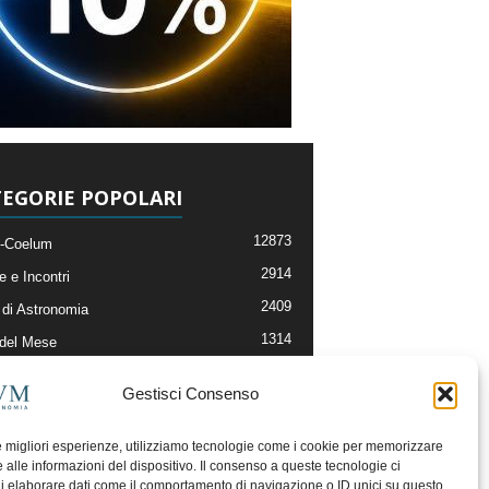
EGORIE POPOLARI
12873
-Coelum
2914
e e Incontri
2409
di Astronomia
1314
 del Mese
365
nomia, Astrofisica e Cosmologia
Gestisci Consenso
268
li e Risorse On-Line
192
og della Redazione
le migliori esperienze, utilizziamo tecnologie come i cookie per memorizzare
 alle informazioni del dispositivo. Il consenso a queste tecnologie ci
i elaborare dati come il comportamento di navigazione o ID unici su questo