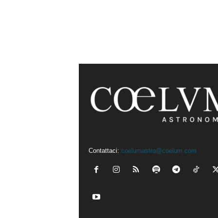
Contattaci:
coelumastro@coelum.com