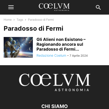
Home
Tags
Paradosso di Fermi
Paradosso di Fermi
Gli Alieni non Esistono –
Ragionando ancora sul
Paradosso di Fermi...
Redazione Coelum
-
7 Aprile 2024
CHI SIAMO