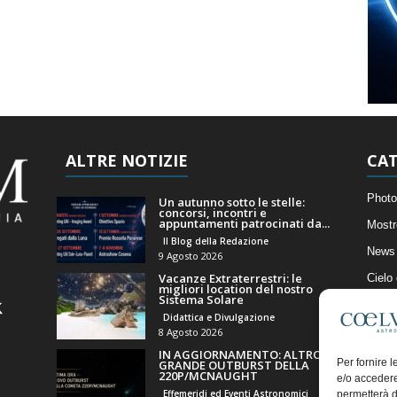
ALTRE NOTIZIE
CAT
Photo
Un autunno sotto le stelle:
concorsi, incontri e
appuntamenti patrocinati da...
Mostr
Il Blog della Redazione
News 
9 Agosto 2026
Vacanze Extraterrestri: le
Cielo
migliori location del nostro
Sistema Solare
Astro
Didattica e Divulgazione
Artico
8 Agosto 2026
IN AGGIORNAMENTO: ALTRO
Il Bl
Per fornire 
GRANDE OUTBURST DELLA
220P/MCNAUGHT
e/o accedere
Effemeridi ed Eventi Astronomici
permetterà d