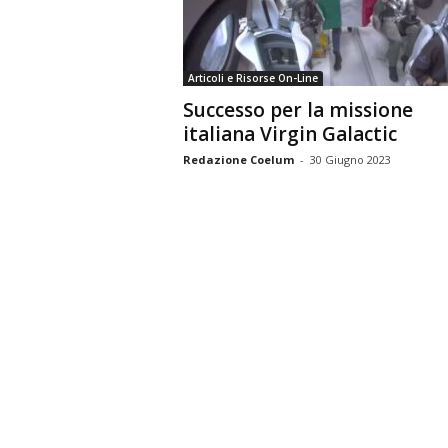
n
o
m
Articoli e Risorse On-Line
i
Successo per la missione
a
italiana Virgin Galactic
Redazione Coelum
-
30 Giugno 2023