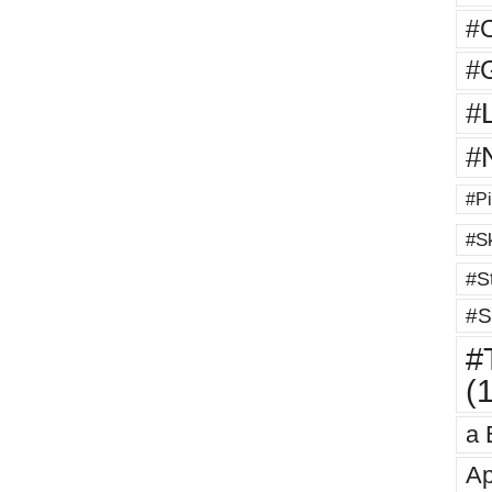
#
#G
#
#
#Pi
#Sk
#St
#S
#T
(
a 
Ap