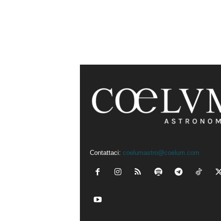
Contattaci:
coelumastro@coelum.com