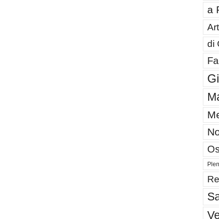
a 
Art
di
Fa
G
Ma
Me
No
Os
Plen
Re
Sa
V