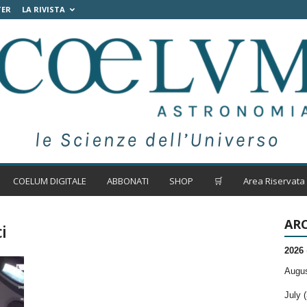
TER
LA RIVISTA
COELUM DIGITALE
ABBONATI
SHOP
🛒
Area Riservata
ARC
i
2026
Augus
July (