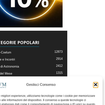
EGORIE POPOLARI
12873
-Coelum
2914
e e Incontri
2412
di Astronomia
1315
 del Mese
365
nomia, Astrofisica e Cosmologia
Gestisci Consenso
268
li e Risorse On-Line
193
og della Redazione
le migliori esperienze, utilizziamo tecnologie come i cookie per memorizzare
 alle informazioni del dispositivo. Il consenso a queste tecnologie ci
i elaborare dati come il comportamento di navigazione o ID unici su questo