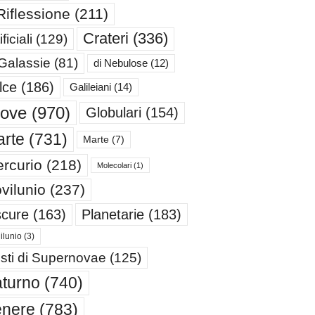
Riflessione
(211)
Crateri
(336)
ificiali
(129)
 Galassie
(81)
di Nebulose
(12)
lce
(186)
Galileiani
(14)
iove
(970)
Globulari
(154)
rte
(731)
Marte
(7)
rcurio
(218)
Molecolari
(1)
vilunio
(237)
cure
(163)
Planetarie
(183)
ilunio
(3)
sti di Supernovae
(125)
turno
(740)
enere
(783)