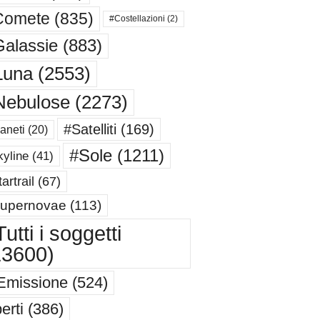
Comete
(835)
#Costellazioni
(2)
alassie
(883)
Luna
(2553)
Nebulose
(2273)
#Satelliti
(169)
aneti
(20)
#Sole
(1211)
yline
(41)
artrail
(67)
upernovae
(113)
utti i soggetti
13600)
Emissione
(524)
erti
(386)