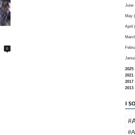
June 
May (
April 
March
Febru
0
Janua
2025 
2021 
2017 
2013 
I S
#
#A