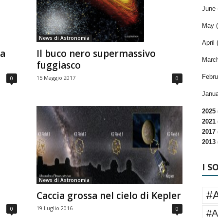
June 
May (
News di Astronomia
April 
la
Il buco nero supermassivo
March
fuggiasco
Febru
15 Maggio 2017
0
0
Janua
2025 
2021 
2017 
2013 
I S
News di Astronomia
#
Caccia grossa nel cielo di Kepler
19 Luglio 2016
0
0
#A