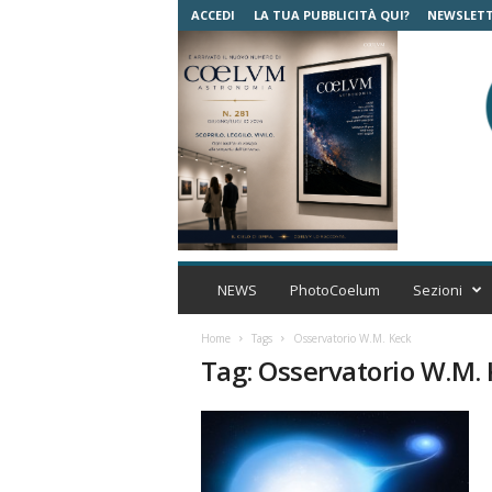
ACCEDI
LA TUA PUBBLICITÀ QUI?
NEWSLET
C
o
NEWS
PhotoCoelum
Sezioni
e
l
Home
Tags
Osservatorio W.M. Keck
u
Tag: Osservatorio W.M.
m
A
s
t
r
o