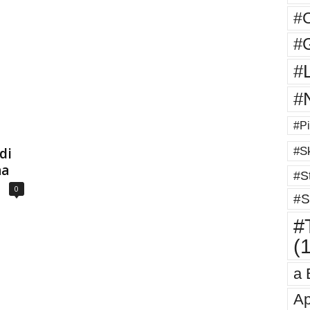
#
#G
#
#
#Pi
#Sk
di
na
#St
0
#S
#T
(
a 
Ap