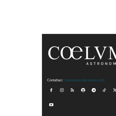
Contattaci:
coelumastro@coelum.com