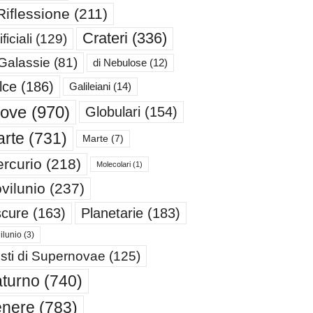
Riflessione
(211)
Crateri
(336)
ificiali
(129)
 Galassie
(81)
di Nebulose
(12)
lce
(186)
Galileiani
(14)
iove
(970)
Globulari
(154)
rte
(731)
Marte
(7)
rcurio
(218)
Molecolari
(1)
vilunio
(237)
cure
(163)
Planetarie
(183)
ilunio
(3)
sti di Supernovae
(125)
turno
(740)
enere
(783)