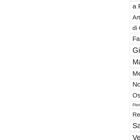
a 
Art
di
Fa
G
Ma
Me
No
Os
Plen
Re
Sa
V