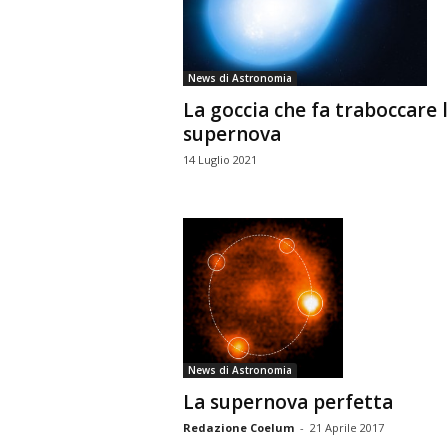
n
o
m
News di Astronomia
i
La goccia che fa traboccare 
a
supernova
14 Luglio 2021
News di Astronomia
La supernova perfetta
Redazione Coelum
-
21 Aprile 2017