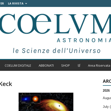
TER
LA RIVISTA
COELUM DIGITALE
ABBONATI
SHOP
🛒
Area Riservata
ARC
 Keck
2026
Augus
July (