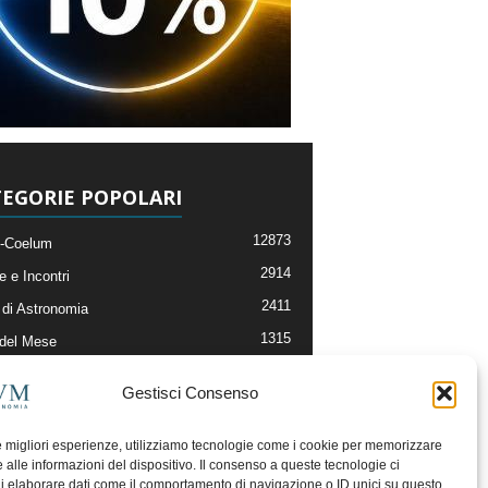
EGORIE POPOLARI
12873
-Coelum
2914
e e Incontri
2411
di Astronomia
1315
 del Mese
365
nomia, Astrofisica e Cosmologia
Gestisci Consenso
268
li e Risorse On-Line
192
og della Redazione
le migliori esperienze, utilizziamo tecnologie come i cookie per memorizzare
 alle informazioni del dispositivo. Il consenso a queste tecnologie ci
i elaborare dati come il comportamento di navigazione o ID unici su questo