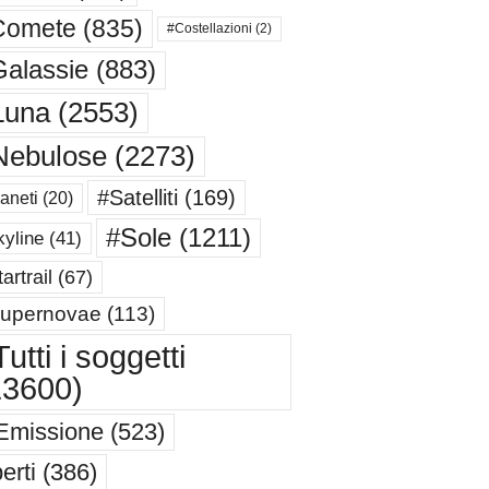
Comete
(835)
#Costellazioni
(2)
alassie
(883)
Luna
(2553)
Nebulose
(2273)
#Satelliti
(169)
aneti
(20)
#Sole
(1211)
yline
(41)
artrail
(67)
upernovae
(113)
utti i soggetti
13600)
Emissione
(523)
erti
(386)