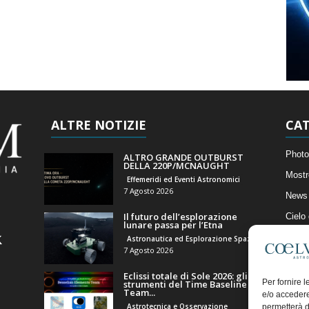
ALTRE NOTIZIE
CAT
Photo
ALTRO GRANDE OUTBURST
DELLA 220P/MCNAUGHT
Mostr
Effemeridi ed Eventi Astronomici
7 Agosto 2026
News 
Il futuro dell’esplorazione
Cielo
lunare passa per l’Etna
Astro
Astronautica ed Esplorazione Spaziale
7 Agosto 2026
Artico
Eclissi totale di Sole 2026: gli
Il Bl
Per fornire 
strumenti del Time Baseline
Team...
e/o accedere
Astrotecnica e Osservazione
permetterà d