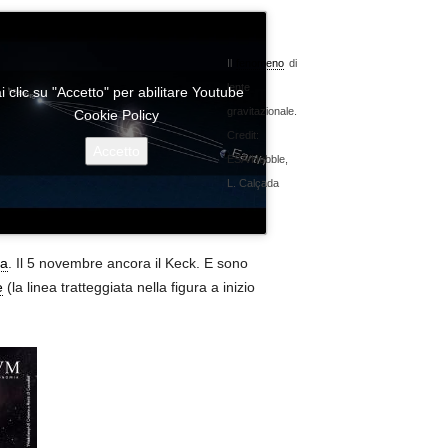
Il
fenomeno
di
lente
i clic su "Accetto" per abilitare Youtube
gravitazionale.
Cookie Policy
Credit:
Accetto
ESA/Hubble,
L. Calçada
va
. Il 5 novembre ancora il Keck. E sono
e
(la linea tratteggiata nella figura a inizio