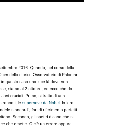
5 settembre 2016. Quando, nel corso della
 cm dello storico Osservatorio di Palomar
a, in questo caso una
luce
là dove non
, siamo al 2 ottobre, ed ecco che da
ni cruciali. Primo, si tratta di una
astronomi, le
supernove da Nobel
: la loro
dele standard”, fari di riferimento perfetti
pitano. Secondo, gli spettri dicono che si
uce
che emette. O c’è un errore oppure…