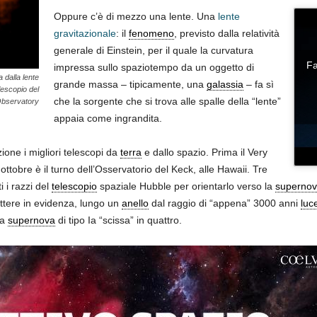
Oppure c’è di mezzo una lente. Una
lente
gravitazionale
: il
fenomeno
, previsto dalla relatività
generale di Einstein, per il quale la curvatura
Fa
impressa sullo spaziotempo da un oggetto di
 dalla lente
grande massa – tipicamente, una
galassia
– fa sì
elescopio del
che la sorgente che si trova alle spalle della “lente”
Observatory
appaia come ingrandita.
ione i migliori telescopi da
terra
e dallo spazio. Prima il Very
 ottobre è il turno dell’Osservatorio del Keck, alle Hawaii. Tre
i i razzi del
telescopio
spaziale Hubble per orientarlo verso la
superno
ettere in evidenza, lungo un
anello
dal raggio di “appena” 3000 anni
luc
na
supernova
di tipo Ia “scissa” in quattro.