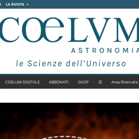
R
LA RIVISTA
COELUM DIGITALE
ABBONATI
SHOP
🛒
Area Riservata
a