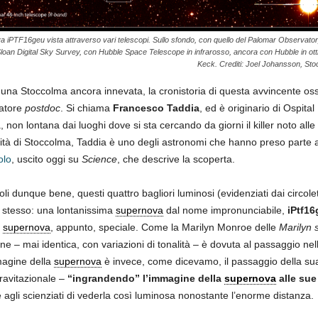
 iPTF16geu vista attraverso vari telescopi. Sullo sfondo, con quello del Palomar Observatory
 Sloan Digital Sky Survey, con Hubble Space Telescope in infrarosso, ancora con Hubble in ottico
Keck. Crediti: Joel Johansson, Sto
da una Stoccolma ancora innevata, la cronistoria di questa avvincente os
catore
postdoc
. Si chiama
Francesco Taddia
, ed è originario di Ospit
 non lontana dai luoghi dove si sta cercando da giorni il killer noto all
sità di Stoccolma, Taddia è uno degli astronomi che hanno preso parte a
olo
, uscito oggi su
Science
, che descrive la scoperta.
i dunque bene, questi quattro bagliori luminosi (evidenziati dai circolet
 stesso: una lontanissima
supernova
dal nome impronunciabile,
iPtf16
a
supernova
, appunto, speciale. Come la Marilyn Monroe delle
Marilyn 
ione – mai identica, con variazioni di tonalità – è dovuta al passaggio nella
magine della
supernova
è invece, come dicevamo, il passaggio della s
ravitazionale –
“ingrandendo” l’immagine della
supernova
alle sue 
 agli scienziati di vederla così luminosa nonostante l’enorme distanza.