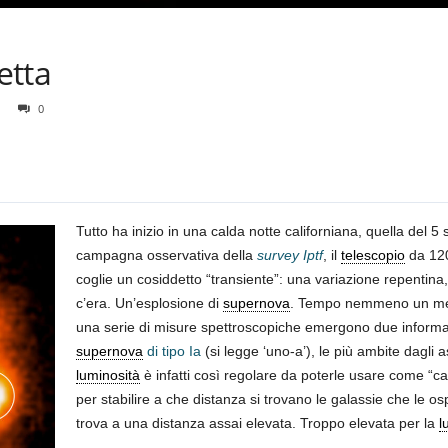
etta
0
Tutto ha inizio in una calda notte californiana, quella del 
campagna osservativa della
survey Iptf
, il
telescopio
da 120
coglie un cosiddetto “transiente”: una variazione repentin
c’era. Un’esplosione di
supernova
. Tempo nemmeno un mese
una serie di misure spettroscopiche emergono due informazio
supernova
di tipo Ia
(si legge ‘uno-a’), le più ambite dagli 
luminosità
è infatti così regolare da poterle usare come “can
per stabilire a che distanza si trovano le galassie che le os
trova a una distanza assai elevata. Troppo elevata per la
l