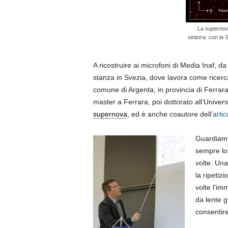
La supernova
sinistra: con la
A ricostruire ai microfoni di Media Inaf, 
stanza in Svezia, dove lavora come ricer
comune di Argenta, in provincia di Ferrara,
master a Ferrara, poi dottorato all’Univer
supernova
, ed è anche coautore dell’
artic
Guardiamol
sempre lo
volte. Un
la ripetiz
volte l’im
da lente g
consentire