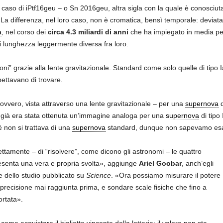
caso di iPtf16geu – o Sn 2016geu, altra sigla con la quale è conosciut
 La differenza, nel loro caso, non è cromatica, bensì temporale: deviata 
a
, nel corso dei
circa 4.3 miliardi di anni
che ha impiegato in media per
i lunghezza leggermente diversa fra loro.
oni” grazie alla lente gravitazionale. Standard come solo quelle di tipo
ttavano di trovare.
vvero, vista attraverso una lente gravitazionale – per una
supernova
d
 già era stata ottenuta un’immagine analoga per una
supernova
di tipo I
non si trattava di una
supernova
standard, dunque non sapevamo esat
ettamente – di “risolvere”, come dicono gli astronomi – le quattro
senta una vera e propria svolta», aggiunge
Ariel Goobar
, anch’egli
e dello studio pubblicato su
Science
. «Ora possiamo misurare il potere
recisione mai raggiunta prima, e sondare scale fisiche che fino a
ortata».
come acquistare il biglietto vincente della lotteria: il valore non sta