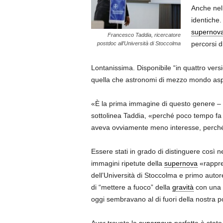
Anche nel 
identiche.
supernov
Francesco Taddia, ricercatore
percorsi d
postdoc all’Università di Stoccolma
Lontanissima. Disponibile “in quattro versi
quella che astronomi di mezzo mondo aspe
«È la prima immagine di questo genere – o
sottolinea Taddia, «perché poco tempo fa
aveva ovviamente meno interesse, perché 
Essere stati in grado di distinguere così n
immagini ripetute della
supernova
«rappre
dell’Università di Stoccolma e primo autor
di “mettere a fuoco” della
gravità
con una p
oggi sembravano al di fuori della nostra p
Aver trovato la
supernova
perfetta è stato 