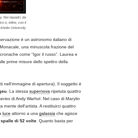
. Nei riquadri, da
 e, infine, con il
ckholm University
servazione è un astronomo italiano di
al Monacale, una minuscola frazione del
e cronache come “Igor il russo”. Laurea e
lle prime misure dello spettro della
ti nell’immagine di apertura). Il soggetto è
geu
. La stessa
supernova
ripetuta quattro
series
di Andy Warhol. Nel caso di Marylin
 mente dell’artista. A restituirci quattro
ua
luce
attorno a una
galassia
che agisce
spalle di 52 volte
. Quanto basta per