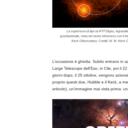
La supernova di tipo Ia iPTF16geu, ingrandita
gravitazionale, vista nel vicino infrarosso con il t
Keck Observatory. Crediti: W. M. Keck 
L’occasione è ghiotta. Subito entrano in az
Large Telescope dell’Eso, in Cile, poi il 22
giorni dopo, il 25 ottobre, vengono azionat
proprio questi due, Hubble e il Keck, a m
articolo), un’immagine mai vista prima: u