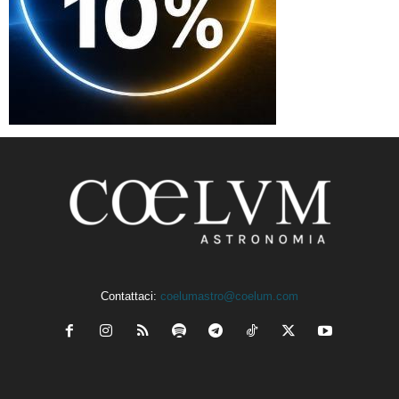
Contattaci:
coelumastro@coelum.com