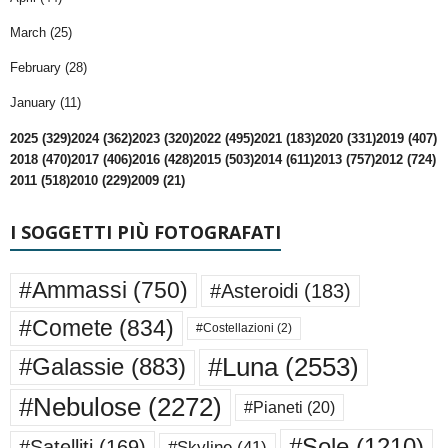
March (25)
February (28)
January (11)
2025 (329)
2024 (362)
2023 (320)
2022 (495)
2021 (183)
2020 (331)
2019 (407)
2018 (470)
2017 (406)
2016 (428)
2015 (503)
2014 (611)
2013 (757)
2012 (724)
2011 (518)
2010 (229)
2009 (21)
I SOGGETTI PIÙ FOTOGRAFATI
#Ammassi
(750)
#Asteroidi
(183)
#Comete
(834)
#Costellazioni
(2)
#Luna
(2553)
#Galassie
(883)
#Nebulose
(2272)
#Pianeti
(20)
#Sole
(1210)
#Satelliti
(169)
#Skyline
(41)