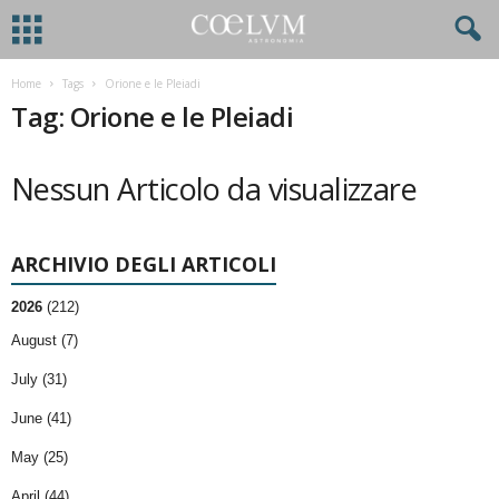
Home
Tags
Orione e le Pleiadi
Tag: Orione e le Pleiadi
Nessun Articolo da visualizzare
ARCHIVIO DEGLI ARTICOLI
2026
(212)
August (7)
July (31)
June (41)
May (25)
April (44)