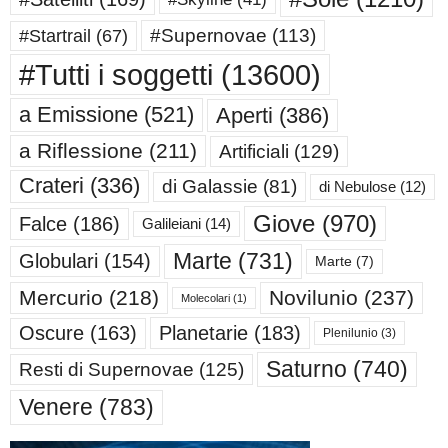
#Supernovae
(113)
#Startrail
(67)
#Tutti i soggetti
(13600)
a Emissione
(521)
Aperti
(386)
a Riflessione
(211)
Artificiali
(129)
Crateri
(336)
di Galassie
(81)
di Nebulose
(12)
Giove
(970)
Falce
(186)
Galileiani
(14)
Marte
(731)
Globulari
(154)
Marte
(7)
Mercurio
(218)
Novilunio
(237)
Molecolari
(1)
Oscure
(163)
Planetarie
(183)
Plenilunio
(3)
Saturno
(740)
Resti di Supernovae
(125)
Venere
(783)