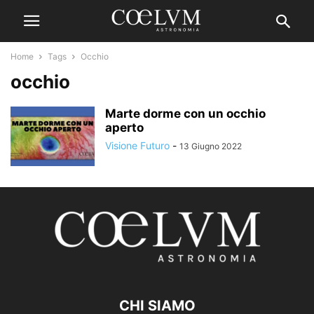
Home
Tags
Occhio
occhio
Marte dorme con un occhio
aperto
Visione Futuro
-
13 Giugno 2022
CHI SIAMO