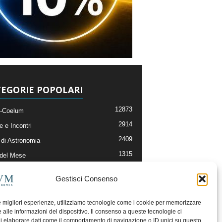
EGORIE POPOLARI
12873
-Coelum
2914
e e Incontri
2409
di Astronomia
1315
 del Mese
365
nomia, Astrofisica e Cosmologia
Gestisci Consenso
268
li e Risorse On-Line
192
og della Redazione
le migliori esperienze, utilizziamo tecnologie come i cookie per memorizzare
 alle informazioni del dispositivo. Il consenso a queste tecnologie ci
i elaborare dati come il comportamento di navigazione o ID unici su questo