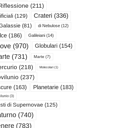
Riflessione
(211)
Crateri
(336)
ificiali
(129)
 Galassie
(81)
di Nebulose
(12)
lce
(186)
Galileiani
(14)
iove
(970)
Globulari
(154)
rte
(731)
Marte
(7)
rcurio
(218)
Molecolari
(1)
vilunio
(237)
cure
(163)
Planetarie
(183)
ilunio
(3)
sti di Supernovae
(125)
turno
(740)
enere
(783)