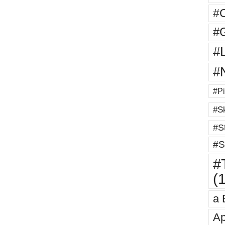
#
#G
#
#
#Pi
#Sk
#St
#S
#T
(
a 
Ap