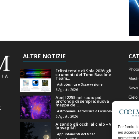
ALTRE NOTIZIE
CAT
Photo
Eclissi totale di Sole 2026: gli
strumenti del Time Baseline
Team...
Mostr
Astrotecnica e Osservazione
News 
6 Agosto 2026
Abell 2255 nel radio più
Cielo
profondo di sempre: nuova
mappa del...
Astro
Astronomia, Astrofisica e Cosmologia
Artico
6 Agosto 2026
Alzando gli occhi al cielo – Vale
Il Bl
Per fornire 
la sveglia?
e/o accedere
Appuntamenti del Mese
permetterà d