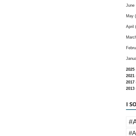
June 
May (
April 
March
Febru
Janua
2025 
2021 
2017 
2013 
I S
#
#A