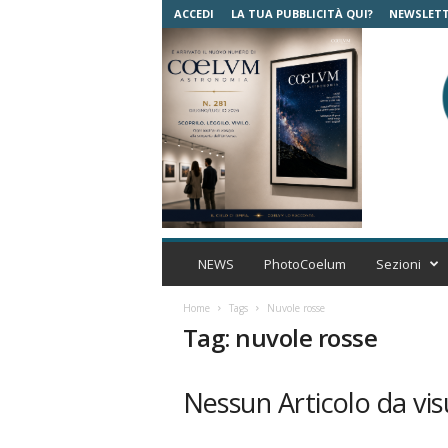
ACCEDI
LA TUA PUBBLICITÀ QUI?
NEWSLET
C
o
NEWS
PhotoCoelum
Sezioni
e
l
Home
Tags
Nuvole rosse
u
Tag: nuvole rosse
m
A
s
Nessun Articolo da vis
t
r
o