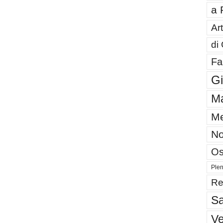
a 
Art
di
Fa
G
Ma
Me
No
Os
Plen
Re
Sa
V