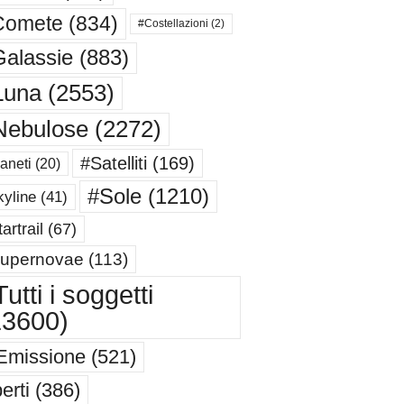
Comete
(834)
#Costellazioni
(2)
alassie
(883)
Luna
(2553)
Nebulose
(2272)
#Satelliti
(169)
aneti
(20)
#Sole
(1210)
yline
(41)
artrail
(67)
upernovae
(113)
utti i soggetti
13600)
Emissione
(521)
erti
(386)