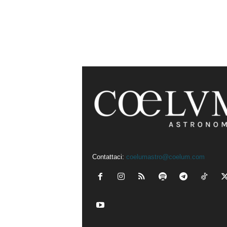
Contattaci:
coelumastro@coelum.com