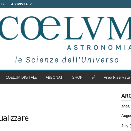
TER
LA RIVISTA
COELUM DIGITALE
ABBONATI
SHOP
🛒
Area Riservata
ARC
2026
ualizzare
Augus
July (