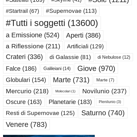
#Supernovae
(113)
#Startrail
(67)
#Tutti i soggetti
(13600)
a Emissione
(524)
Aperti
(386)
a Riflessione
(211)
Artificiali
(129)
Crateri
(336)
di Galassie
(81)
di Nebulose
(12)
Giove
(970)
Falce
(186)
Galileiani
(14)
Marte
(731)
Globulari
(154)
Marte
(7)
Mercurio
(218)
Novilunio
(237)
Molecolari
(1)
Oscure
(163)
Planetarie
(183)
Plenilunio
(3)
Saturno
(740)
Resti di Supernovae
(125)
Venere
(783)