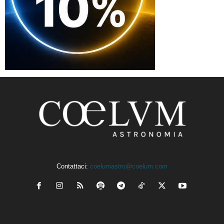
Contattaci:
coelumastro@coelum.com