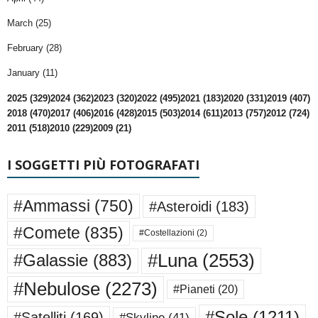
March (25)
February (28)
January (11)
2025 (329)
2024 (362)
2023 (320)
2022 (495)
2021 (183)
2020 (331)
2019 (407)
2018 (470)
2017 (406)
2016 (428)
2015 (503)
2014 (611)
2013 (757)
2012 (724)
2011 (518)
2010 (229)
2009 (21)
I SOGGETTI PIÙ FOTOGRAFATI
#Ammassi
(750)
#Asteroidi
(183)
#Comete
(835)
#Costellazioni
(2)
#Luna
(2553)
#Galassie
(883)
#Nebulose
(2273)
#Pianeti
(20)
#Sole
(1211)
#Satelliti
(169)
#Skyline
(41)