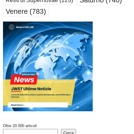
Saturno
(740)
Resti di Supernovae
(125)
Venere
(783)
Oltre 20.000 articoli
Cerca