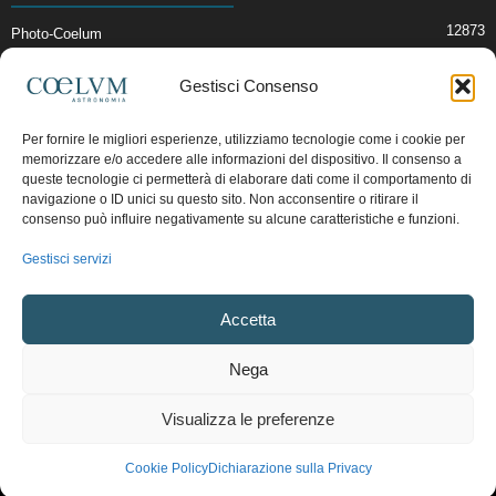
12873
Photo-Coelum
2914
Mostre e Incontri
Gestisci Consenso
2412
News di Astronomia
1315
Cielo del Mese
Per fornire le migliori esperienze, utilizziamo tecnologie come i cookie per
memorizzare e/o accedere alle informazioni del dispositivo. Il consenso a
365
Astronomia, Astrofisica e Cosmologia
queste tecnologie ci permetterà di elaborare dati come il comportamento di
268
Articoli e Risorse On-Line
navigazione o ID unici su questo sito. Non acconsentire o ritirare il
consenso può influire negativamente su alcune caratteristiche e funzioni.
192
Il Blog della Redazione
Gestisci servizi
Pubblicità:
ads@coelum.com
Accetta
Copyright © 1997 - 2024 vietata la riproduzione.
CF/P.IVA/VAT.C IT.01988340434
Nega
Privacy Policy
Termini e Condizioni di Vendita
Diritto di recesso
Visualizza le preferenze
Regolamento uso sezione PhotoCoelum
Regolamento Community e Aree di Discussione
Cookie Policy (UE)
Cookie Policy
Dichiarazione sulla Privacy