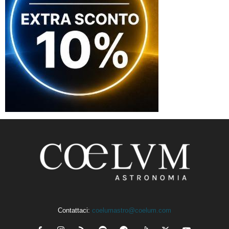
Contattaci:
coelumastro@coelum.com