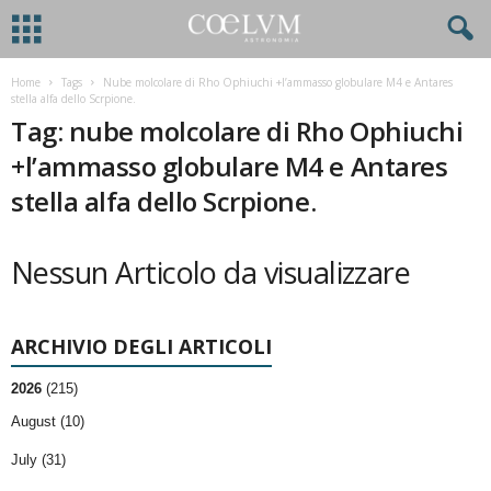
Home
Tags
Nube molcolare di Rho Ophiuchi +l’ammasso globulare M4 e Antares
stella alfa dello Scrpione.
Tag: nube molcolare di Rho Ophiuchi
+l’ammasso globulare M4 e Antares
stella alfa dello Scrpione.
Nessun Articolo da visualizzare
ARCHIVIO DEGLI ARTICOLI
2026
(215)
August (10)
July (31)