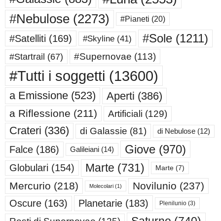
#Nebulose
(2273)
#Pianeti
(20)
#Sole
(1211)
#Satelliti
(169)
#Skyline
(41)
#Supernovae
(113)
#Startrail
(67)
#Tutti i soggetti
(13600)
a Emissione
(523)
Aperti
(386)
a Riflessione
(211)
Artificiali
(129)
Crateri
(336)
di Galassie
(81)
di Nebulose
(12)
Giove
(970)
Falce
(186)
Galileiani
(14)
Marte
(731)
Globulari
(154)
Marte
(7)
Mercurio
(218)
Novilunio
(237)
Molecolari
(1)
Oscure
(163)
Planetarie
(183)
Plenilunio
(3)