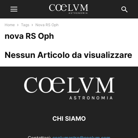
Home
Tags
Nova RS Oph
nova RS Oph
Nessun Articolo da visualizzare
CHI SIAMO
Contattaci:
coelumastro@coelum.com