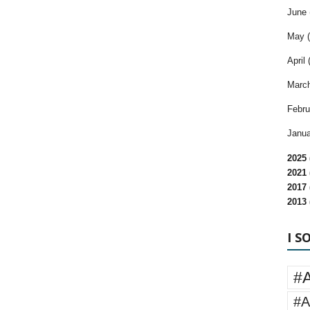
June 
May (
April 
March
Febru
Janua
2025 
2021 
2017 
2013 
I S
#
#A