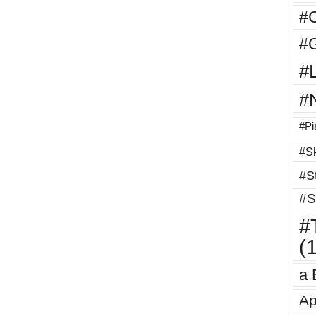
#
#G
#
#
#Pi
#Sk
#St
#S
#T
(
a 
Ap