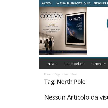
ACCEDI
LA TUA PUBBLICITÀ QUI?
NEWSLET
C
o
NEWS
PhotoCoelum
Sezioni
e
l
Home
Tags
North Pole
u
Tag: North Pole
m
A
s
Nessun Articolo da vis
t
r
o