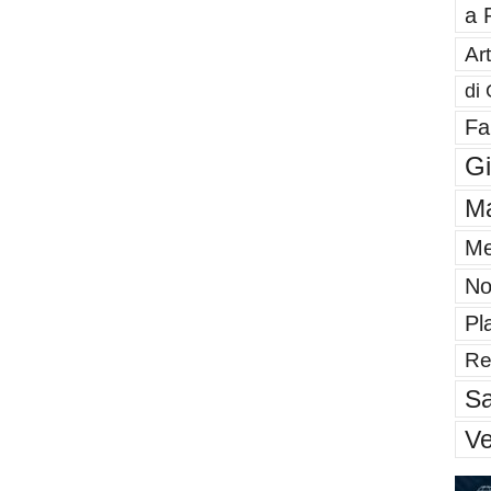
a 
Art
di 
Fa
G
Ma
Me
No
Pl
Re
Sa
V