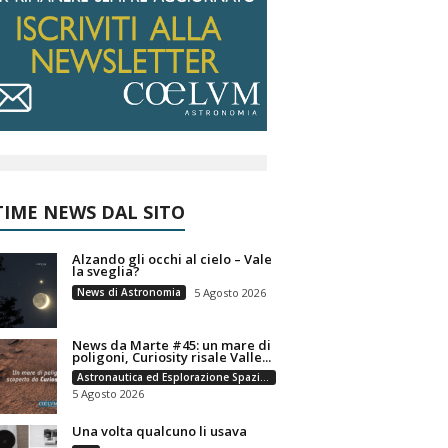
IME NEWS DAL SITO
Alzando gli occhi al cielo – Vale
la sveglia?
News di Astronomia
5 Agosto 2026
News da Marte #45: un mare di
poligoni, Curiosity risale Valle...
Astronautica ed Esplorazione Spaziale
5 Agosto 2026
Una volta qualcuno li usava