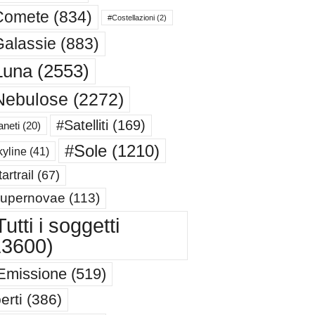
Comete
(834)
#Costellazioni
(2)
alassie
(883)
Luna
(2553)
Nebulose
(2272)
#Satelliti
(169)
aneti
(20)
#Sole
(1210)
yline
(41)
artrail
(67)
upernovae
(113)
utti i soggetti
13600)
Emissione
(519)
erti
(386)