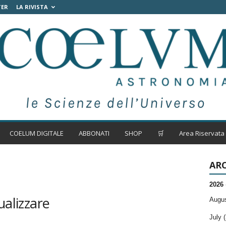
TER
LA RIVISTA
COELUM DIGITALE
ABBONATI
SHOP
🛒
Area Riservata
ARC
2026
ualizzare
Augus
July (