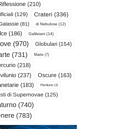
Riflessione
(210)
Crateri
(336)
ificiali
(129)
Galassie
(81)
di Nebulose
(12)
lce
(186)
Galileiani
(14)
iove
(970)
Globulari
(154)
rte
(731)
Marte
(7)
rcurio
(218)
Oscure
(163)
vilunio
(237)
anetarie
(183)
Plenilunio
(3)
sti di Supernovae
(125)
turno
(740)
enere
(783)