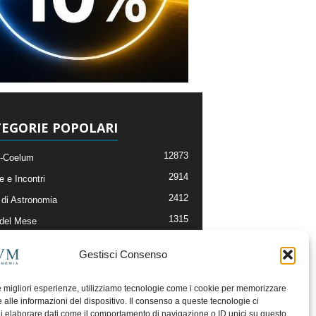
EGORIE POPOLARI
12873
-Coelum
2914
e e Incontri
2412
di Astronomia
1315
 del Mese
365
nomia, Astrofisica e Cosmologia
Gestisci Consenso
268
li e Risorse On-Line
193
og della Redazione
le migliori esperienze, utilizziamo tecnologie come i cookie per memorizzare
 alle informazioni del dispositivo. Il consenso a queste tecnologie ci
i elaborare dati come il comportamento di navigazione o ID unici su questo