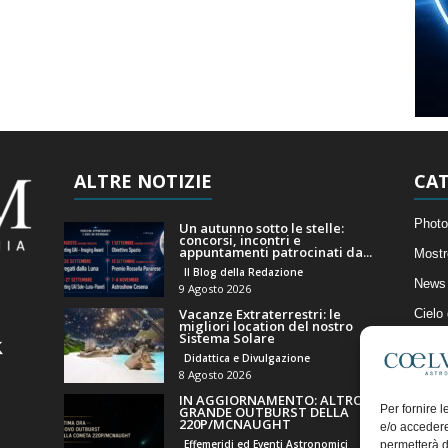
ALTRE NOTIZIE
CAT
Photo
Un autunno sotto le stelle:
concorsi, incontri e
appuntamenti patrocinati da...
Mostr
Il Blog della Redazione
News 
9 Agosto 2026
Vacanze Extraterrestri: le
Cielo
migliori location del nostro
Sistema Solare
Astro
Didattica e Divulgazione
Artico
8 Agosto 2026
IN AGGIORNAMENTO: ALTRO
Il Bl
Per fornire 
GRANDE OUTBURST DELLA
220P/MCNAUGHT
e/o accedere
Effemeridi ed Eventi Astronomici
permetterà d