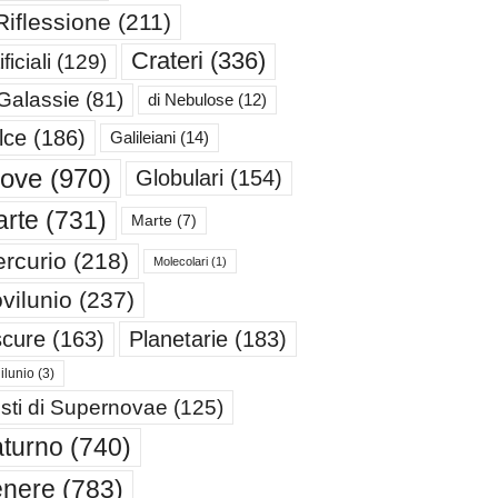
Riflessione
(211)
Crateri
(336)
ificiali
(129)
 Galassie
(81)
di Nebulose
(12)
lce
(186)
Galileiani
(14)
iove
(970)
Globulari
(154)
rte
(731)
Marte
(7)
rcurio
(218)
Molecolari
(1)
vilunio
(237)
cure
(163)
Planetarie
(183)
ilunio
(3)
sti di Supernovae
(125)
turno
(740)
enere
(783)