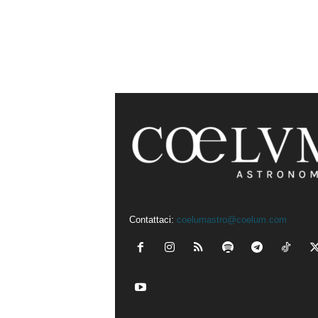
Contattaci:
coelumastro@coelum.com