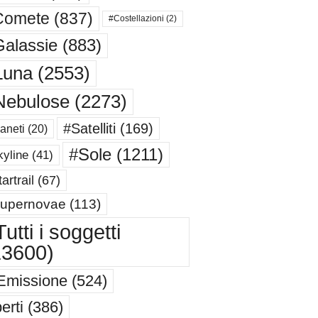
Comete
(837)
#Costellazioni
(2)
alassie
(883)
Luna
(2553)
Nebulose
(2273)
#Satelliti
(169)
aneti
(20)
#Sole
(1211)
yline
(41)
artrail
(67)
upernovae
(113)
utti i soggetti
13600)
Emissione
(524)
erti
(386)