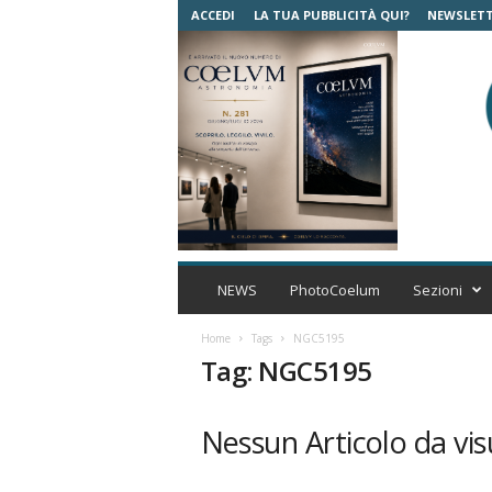
ACCEDI
LA TUA PUBBLICITÀ QUI?
NEWSLET
C
o
NEWS
PhotoCoelum
Sezioni
e
l
Home
Tags
NGC5195
u
Tag: NGC5195
m
A
s
Nessun Articolo da vis
t
r
o