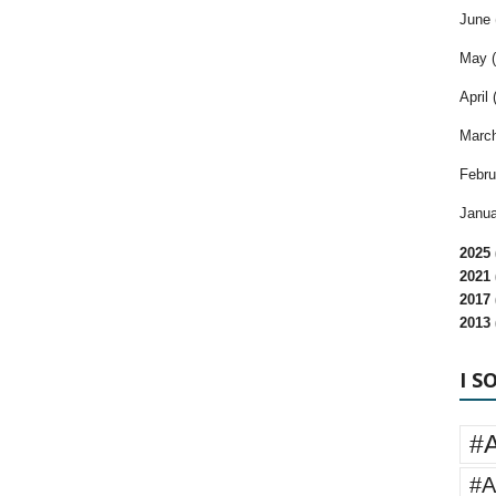
June 
May (
April 
March
Febru
Janua
2025 
2021 
2017 
2013 
I S
#
#A