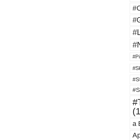
#
#G
#
#
#Pi
#Sk
#St
#S
#T
(
a 
Ap