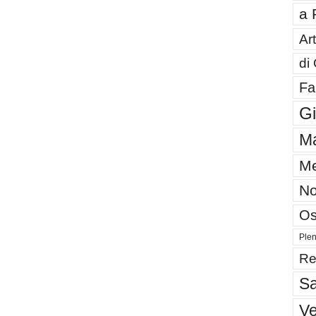
a 
Art
di
Fa
G
Ma
Me
No
Os
Plen
Re
Sa
V