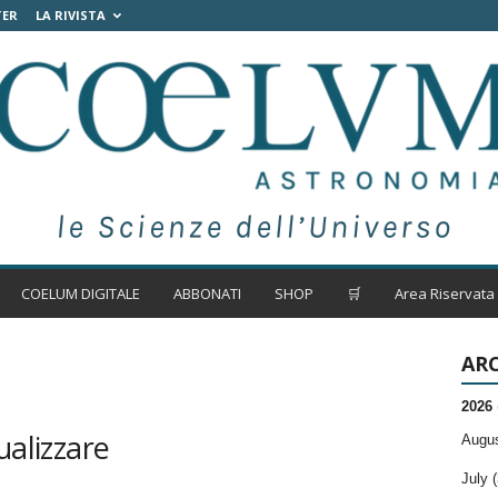
TER
LA RIVISTA
COELUM DIGITALE
ABBONATI
SHOP
🛒
Area Riservata
ARC
2026
ualizzare
Augus
July (