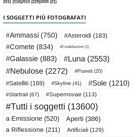
2011 (518)
2010 (229)
2009 (21)
I SOGGETTI PIÙ FOTOGRAFATI
#Ammassi
(750)
#Asteroidi
(183)
#Comete
(834)
#Costellazioni
(2)
#Luna
(2553)
#Galassie
(883)
#Nebulose
(2272)
#Pianeti
(20)
#Sole
(1210)
#Satelliti
(169)
#Skyline
(41)
#Supernovae
(113)
#Startrail
(67)
#Tutti i soggetti
(13600)
a Emissione
(520)
Aperti
(386)
a Riflessione
(211)
Artificiali
(129)