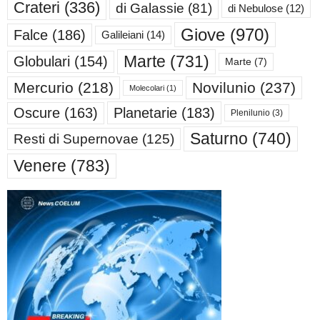
Crateri
(336)
di Galassie
(81)
di Nebulose
(12)
Giove
(970)
Falce
(186)
Galileiani
(14)
Marte
(731)
Globulari
(154)
Marte
(7)
Mercurio
(218)
Novilunio
(237)
Molecolari
(1)
Oscure
(163)
Planetarie
(183)
Plenilunio
(3)
Saturno
(740)
Resti di Supernovae
(125)
Venere
(783)