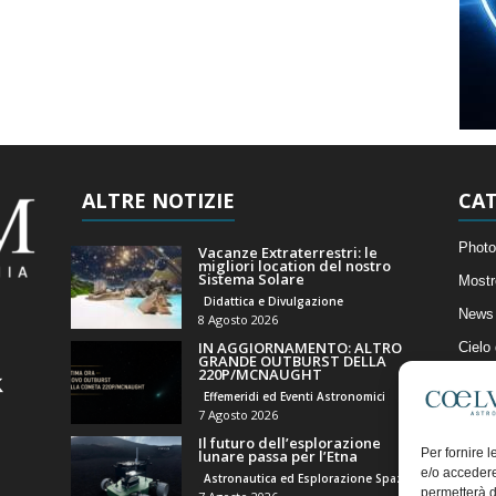
ALTRE NOTIZIE
CAT
Photo
Vacanze Extraterrestri: le
migliori location del nostro
Sistema Solare
Mostr
Didattica e Divulgazione
News 
8 Agosto 2026
IN AGGIORNAMENTO: ALTRO
Cielo
GRANDE OUTBURST DELLA
220P/MCNAUGHT
Astro
Effemeridi ed Eventi Astronomici
Artico
7 Agosto 2026
Il futuro dell’esplorazione
Il Bl
Per fornire 
lunare passa per l’Etna
e/o accedere
Astronautica ed Esplorazione Spaziale
permetterà d