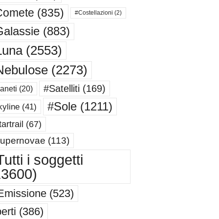
Comete
(835)
#Costellazioni
(2)
alassie
(883)
Luna
(2553)
Nebulose
(2273)
#Satelliti
(169)
aneti
(20)
#Sole
(1211)
yline
(41)
artrail
(67)
upernovae
(113)
utti i soggetti
13600)
Emissione
(523)
erti
(386)