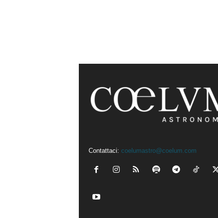
Contattaci:
coelumastro@coelum.com