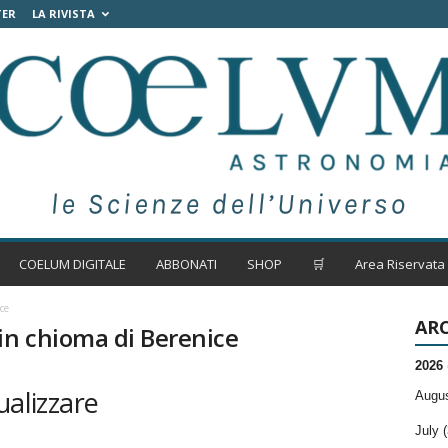
TER
LA RIVISTA
COELUM DIGITALE
ABBONATI
SHOP
🛒
Area Riservata
ce
ARC
in chioma di Berenice
2026
ualizzare
Augus
July (