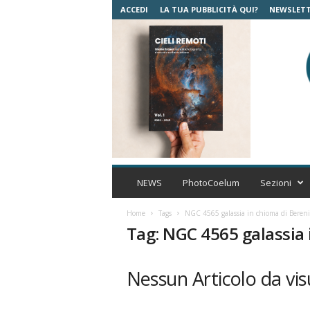
ACCEDI
LA TUA PUBBLICITÀ QUI?
NEWSLET
C
o
NEWS
PhotoCoelum
Sezioni
e
l
Home
Tags
NGC 4565 galassia in chioma di Bereni
u
Tag: NGC 4565 galassia 
m
A
s
Nessun Articolo da vis
t
r
o