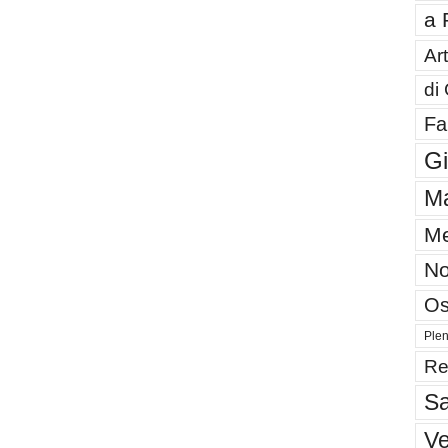
a 
Art
di
Fa
G
Ma
Me
No
Os
Plen
Re
Sa
V