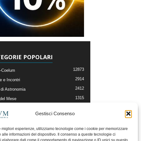
EGORIE POPOLARI
12873
-Coelum
2914
e e Incontri
2412
di Astronomia
1315
 del Mese
365
nomia, Astrofisica e Cosmologia
Gestisci Consenso
268
li e Risorse On-Line
192
og della Redazione
le migliori esperienze, utilizziamo tecnologie come i cookie per memorizzare
 alle informazioni del dispositivo. Il consenso a queste tecnologie ci
i elaborare dati come il comportamento di navigazione o ID unici su questo