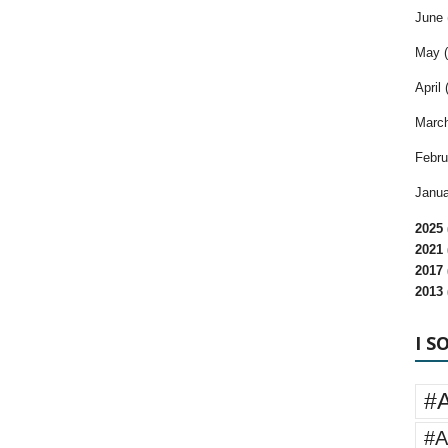
June 
May (
April 
March
Febru
Janua
2025 
2021 
2017 
2013 
I S
#
#A