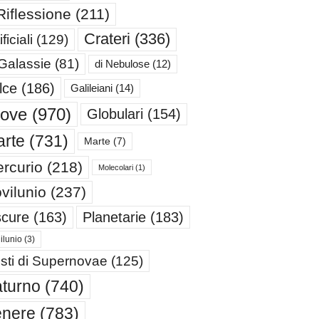
Riflessione
(211)
Crateri
(336)
ificiali
(129)
 Galassie
(81)
di Nebulose
(12)
lce
(186)
Galileiani
(14)
iove
(970)
Globulari
(154)
rte
(731)
Marte
(7)
rcurio
(218)
Molecolari
(1)
vilunio
(237)
cure
(163)
Planetarie
(183)
ilunio
(3)
sti di Supernovae
(125)
turno
(740)
enere
(783)