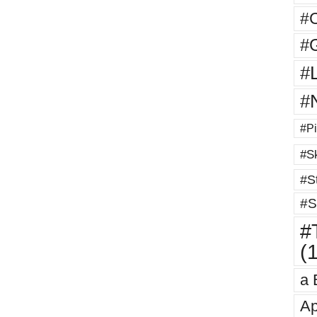
#
#G
#
#
#Pi
#Sk
#St
#S
#T
(
a 
Ap