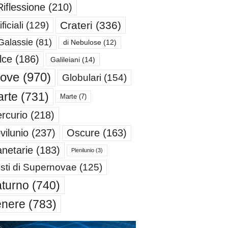
Riflessione
(210)
Crateri
(336)
ificiali
(129)
Galassie
(81)
di Nebulose
(12)
lce
(186)
Galileiani
(14)
iove
(970)
Globulari
(154)
rte
(731)
Marte
(7)
rcurio
(218)
Oscure
(163)
vilunio
(237)
anetarie
(183)
Plenilunio
(3)
sti di Supernovae
(125)
turno
(740)
enere
(783)