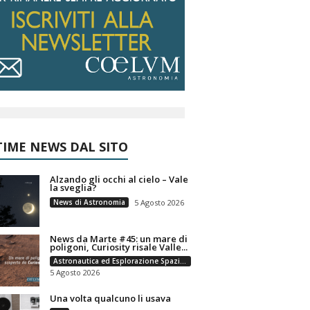
IME NEWS DAL SITO
Alzando gli occhi al cielo – Vale
la sveglia?
News di Astronomia
5 Agosto 2026
News da Marte #45: un mare di
poligoni, Curiosity risale Valle...
Astronautica ed Esplorazione Spaziale
5 Agosto 2026
Una volta qualcuno li usava