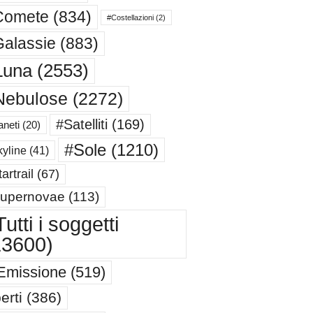
Comete
(834)
#Costellazioni
(2)
alassie
(883)
Luna
(2553)
Nebulose
(2272)
#Satelliti
(169)
aneti
(20)
#Sole
(1210)
yline
(41)
artrail
(67)
upernovae
(113)
utti i soggetti
13600)
Emissione
(519)
erti
(386)