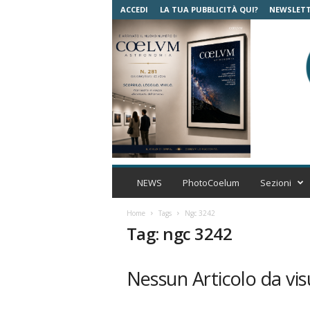
ACCEDI
LA TUA PUBBLICITÀ QUI?
NEWSLET
C
o
NEWS
PhotoCoelum
Sezioni
e
l
Home
Tags
Ngc 3242
u
Tag: ngc 3242
m
A
s
Nessun Articolo da vis
t
r
o