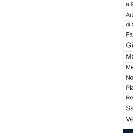
a 
Art
di 
Fa
G
Ma
Me
No
Pl
Re
Sa
V