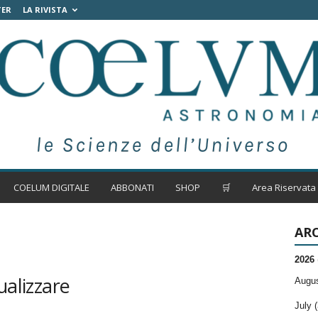
TER
LA RIVISTA
COELUM DIGITALE
ABBONATI
SHOP
🛒
Area Riservata
ARC
2026
ualizzare
Augus
July (