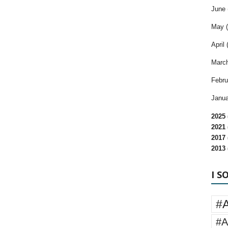
June 
May (
April 
March
Febru
Janua
2025 
2021 
2017 
2013 
I S
#
#A