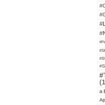
#
#G
#
#
#Pi
#Sk
#St
#S
#T
(
a 
Ap