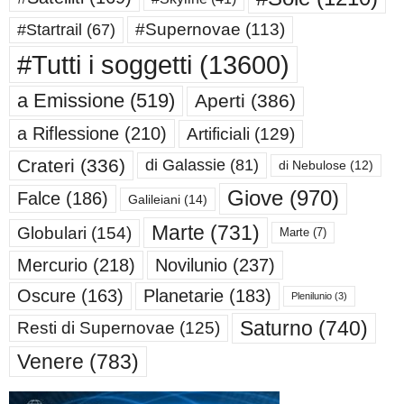
#Supernovae
(113)
#Startrail
(67)
#Tutti i soggetti
(13600)
a Emissione
(519)
Aperti
(386)
a Riflessione
(210)
Artificiali
(129)
Crateri
(336)
di Galassie
(81)
di Nebulose
(12)
Giove
(970)
Falce
(186)
Galileiani
(14)
Marte
(731)
Globulari
(154)
Marte
(7)
Mercurio
(218)
Novilunio
(237)
Oscure
(163)
Planetarie
(183)
Plenilunio
(3)
Saturno
(740)
Resti di Supernovae
(125)
Venere
(783)