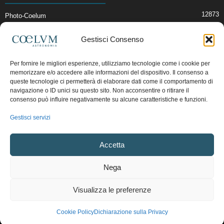
12873
Photo-Coelum
2914
Mostre e Incontri
Gestisci Consenso
2408
News di Astronomia
1314
Cielo del Mese
Per fornire le migliori esperienze, utilizziamo tecnologie come i cookie per
memorizzare e/o accedere alle informazioni del dispositivo. Il consenso a
364
Astronomia, Astrofisica e Cosmologia
queste tecnologie ci permetterà di elaborare dati come il comportamento di
268
Articoli e Risorse On-Line
navigazione o ID unici su questo sito. Non acconsentire o ritirare il
consenso può influire negativamente su alcune caratteristiche e funzioni.
192
Il Blog della Redazione
Gestisci servizi
Pubblicità:
ads@coelum.com
Accetta
Copyright © 1997 - 2024 vietata la riproduzione.
CF/P.IVA/VAT.C IT.01988340434
Nega
Privacy Policy
Termini e Condizioni di Vendita
Diritto di recesso
Visualizza le preferenze
Regolamento uso sezione PhotoCoelum
Regolamento Community e Aree di Discussione
Cookie Policy (UE)
Cookie Policy
Dichiarazione sulla Privacy