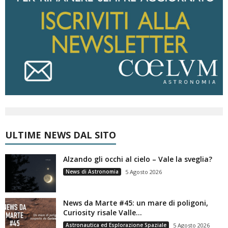
ULTIME NEWS DAL SITO
Alzando gli occhi al cielo – Vale la sveglia?
News di Astronomia
5 Agosto 2026
News da Marte #45: un mare di poligoni,
Curiosity risale Valle...
Astronautica ed Esplorazione Spaziale
5 Agosto 2026