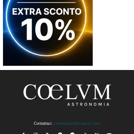
Contattaci:
coelumastro@coelum.com