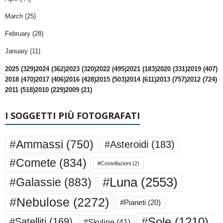
March (25)
February (28)
January (11)
2025 (329)
2024 (362)
2023 (320)
2022 (495)
2021 (183)
2020 (331)
2019 (407)
2018 (470)
2017 (406)
2016 (428)
2015 (503)
2014 (611)
2013 (757)
2012 (724)
2011 (518)
2010 (229)
2009 (21)
I SOGGETTI PIÙ FOTOGRAFATI
#Ammassi
(750)
#Asteroidi
(183)
#Comete
(834)
#Costellazioni
(2)
#Luna
(2553)
#Galassie
(883)
#Nebulose
(2272)
#Pianeti
(20)
#Sole
(1210)
#Satelliti
(169)
#Skyline
(41)