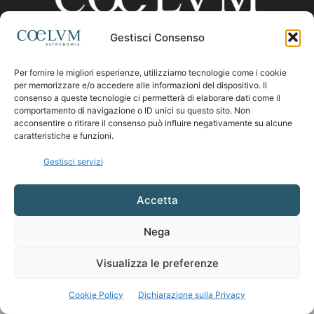
Gestisci Consenso
CHI SIAMO
Per fornire le migliori esperienze, utilizziamo tecnologie come i cookie
per memorizzare e/o accedere alle informazioni del dispositivo. Il
consenso a queste tecnologie ci permetterà di elaborare dati come il
comportamento di navigazione o ID unici su questo sito. Non
Contattaci:
coelumastro@coelum.com
acconsentire o ritirare il consenso può influire negativamente su alcune
caratteristiche e funzioni.
SEGUICI
Gestisci servizi
Accetta
Nega
Visualizza le preferenze
Cookie Policy
Dichiarazione sulla Privacy