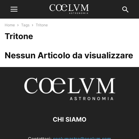
Home
Tags
Tritone
Tritone
Nessun Articolo da visualizzare
CHI SIAMO
Contattaci:
coelumastro@coelum.com