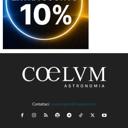
Contattaci:
coelumastro@coelum.com