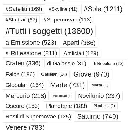
#Sole
(1211)
#Satelliti
(169)
#Skyline
(41)
#Supernovae
(113)
#Startrail
(67)
#Tutti i soggetti
(13600)
a Emissione
(523)
Aperti
(386)
a Riflessione
(211)
Artificiali
(129)
Crateri
(336)
di Galassie
(81)
di Nebulose
(12)
Giove
(970)
Falce
(186)
Galileiani
(14)
Marte
(731)
Globulari
(154)
Marte
(7)
Mercurio
(218)
Novilunio
(237)
Molecolari
(1)
Oscure
(163)
Planetarie
(183)
Plenilunio
(3)
Saturno
(740)
Resti di Supernovae
(125)
Venere
(783)