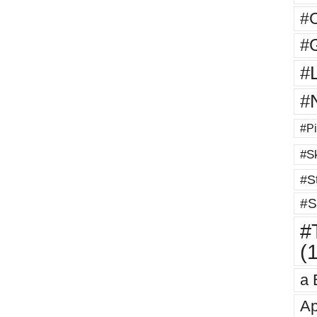
#
#G
#
#
#Pi
#Sk
#St
#S
#T
(
a 
Ap