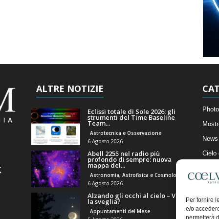
ALTRE NOTIZIE
CAT
Photo
Eclissi totale di Sole 2026: gli
strumenti del Time Baseline
Team...
Mostr
Astrotecnica e Osservazione
News 
6 Agosto 2026
Abell 2255 nel radio più
Cielo
profondo di sempre: nuova
mappa del...
Astro
Astronomia, Astrofisica e Cosmologia
Artico
6 Agosto 2026
Alzando gli occhi al cielo – Vale
Il Bl
Per fornire 
la sveglia?
e/o accedere
Appuntamenti del Mese
permetterà d