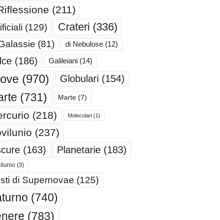
Riflessione
(211)
Crateri
(336)
ificiali
(129)
 Galassie
(81)
di Nebulose
(12)
lce
(186)
Galileiani
(14)
iove
(970)
Globulari
(154)
rte
(731)
Marte
(7)
rcurio
(218)
Molecolari
(1)
vilunio
(237)
cure
(163)
Planetarie
(183)
ilunio
(3)
sti di Supernovae
(125)
turno
(740)
enere
(783)