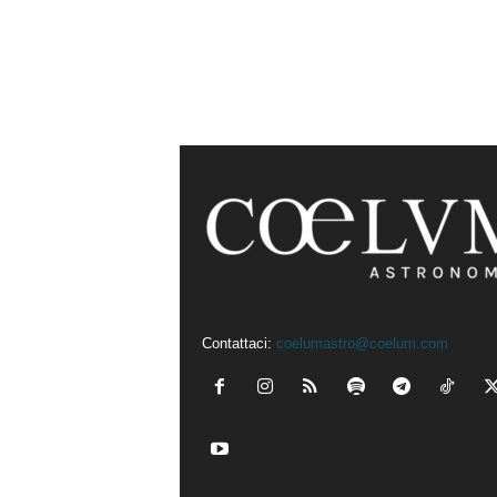
Contattaci:
coelumastro@coelum.com