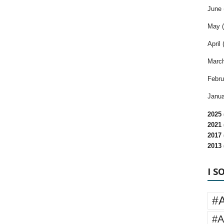
June 
May (
April 
March
Febru
Janua
2025 
2021 
2017 
2013 
I S
#
#A