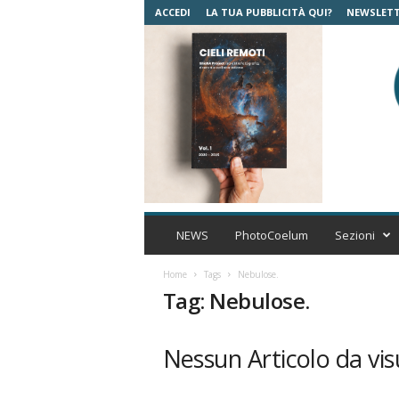
ACCEDI
LA TUA PUBBLICITÀ QUI?
NEWSLET
C
o
NEWS
PhotoCoelum
Sezioni
e
l
Home
Tags
Nebulose.
u
Tag: Nebulose.
m
A
s
Nessun Articolo da vis
t
r
o