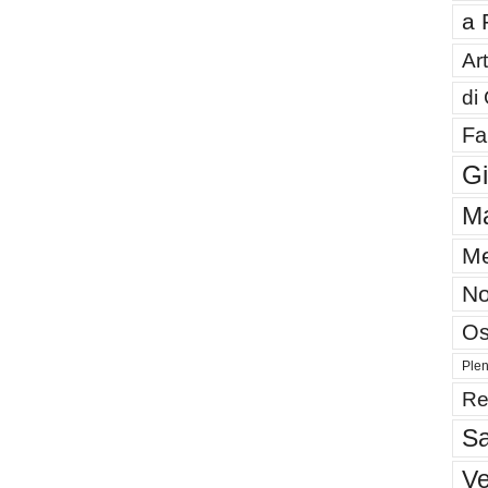
a 
Art
di
Fa
G
Ma
Me
No
Os
Plen
Re
Sa
V