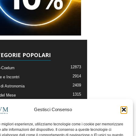
EGORIE POPOLARI
12873
-Coelum
2914
e e Incontri
2409
di Astronomia
1315
 del Mese
365
nomia, Astrofisica e Cosmologia
Gestisci Consenso
268
li e Risorse On-Line
192
og della Redazione
le migliori esperienze, utilizziamo tecnologie come i cookie per memorizzare
 alle informazioni del dispositivo. Il consenso a queste tecnologie ci
i elaborare dati come il comportamento di navigazione o ID unici su questo