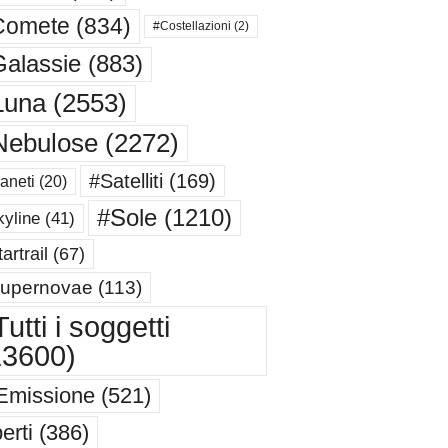
Comete
(834)
#Costellazioni
(2)
alassie
(883)
Luna
(2553)
Nebulose
(2272)
#Satelliti
(169)
aneti
(20)
#Sole
(1210)
yline
(41)
artrail
(67)
upernovae
(113)
utti i soggetti
13600)
Emissione
(521)
erti
(386)