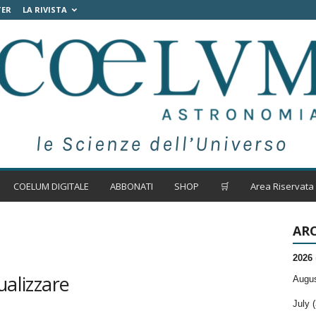
TER
LA RIVISTA
COELUM DIGITALE
ABBONATI
SHOP
🛒
Area Riservata
ARC
2026
ualizzare
Augus
July (