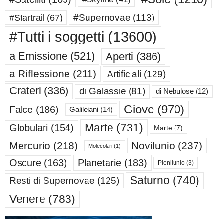
#Supernovae
(113)
#Startrail
(67)
#Tutti i soggetti
(13600)
a Emissione
(521)
Aperti
(386)
a Riflessione
(211)
Artificiali
(129)
Crateri
(336)
di Galassie
(81)
di Nebulose
(12)
Giove
(970)
Falce
(186)
Galileiani
(14)
Marte
(731)
Globulari
(154)
Marte
(7)
Mercurio
(218)
Novilunio
(237)
Molecolari
(1)
Oscure
(163)
Planetarie
(183)
Plenilunio
(3)
Saturno
(740)
Resti di Supernovae
(125)
Venere
(783)