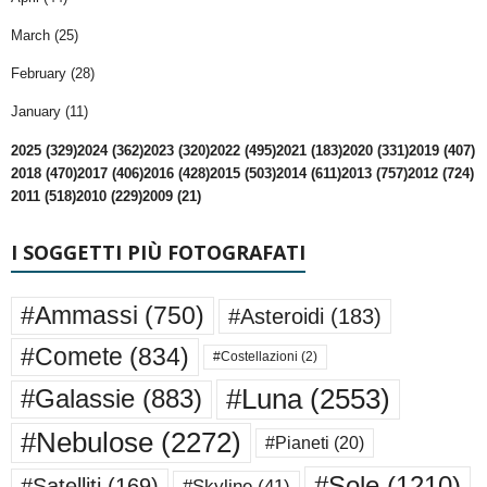
March (25)
February (28)
January (11)
2025 (329)
2024 (362)
2023 (320)
2022 (495)
2021 (183)
2020 (331)
2019 (407)
2018 (470)
2017 (406)
2016 (428)
2015 (503)
2014 (611)
2013 (757)
2012 (724)
2011 (518)
2010 (229)
2009 (21)
I SOGGETTI PIÙ FOTOGRAFATI
#Ammassi
(750)
#Asteroidi
(183)
#Comete
(834)
#Costellazioni
(2)
#Luna
(2553)
#Galassie
(883)
#Nebulose
(2272)
#Pianeti
(20)
#Sole
(1210)
#Satelliti
(169)
#Skyline
(41)