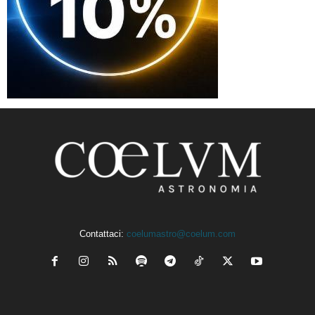
Contattaci:
coelumastro@coelum.com