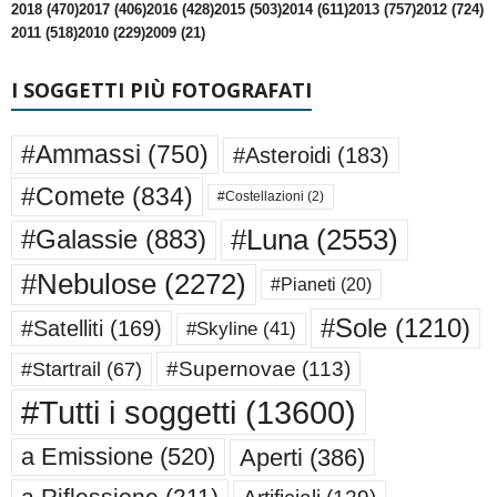
2018 (470)
2017 (406)
2016 (428)
2015 (503)
2014 (611)
2013 (757)
2012 (724)
2011 (518)
2010 (229)
2009 (21)
I SOGGETTI PIÙ FOTOGRAFATI
#Ammassi
(750)
#Asteroidi
(183)
#Comete
(834)
#Costellazioni
(2)
#Luna
(2553)
#Galassie
(883)
#Nebulose
(2272)
#Pianeti
(20)
#Sole
(1210)
#Satelliti
(169)
#Skyline
(41)
#Supernovae
(113)
#Startrail
(67)
#Tutti i soggetti
(13600)
a Emissione
(520)
Aperti
(386)
a Riflessione
(211)
Artificiali
(129)