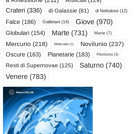
Crateri
(336)
di Galassie
(81)
di Nebulose
(12)
Giove
(970)
Falce
(186)
Galileiani
(14)
Marte
(731)
Globulari
(154)
Marte
(7)
Mercurio
(218)
Novilunio
(237)
Molecolari
(1)
Oscure
(163)
Planetarie
(183)
Plenilunio
(3)
Saturno
(740)
Resti di Supernovae
(125)
Venere
(783)