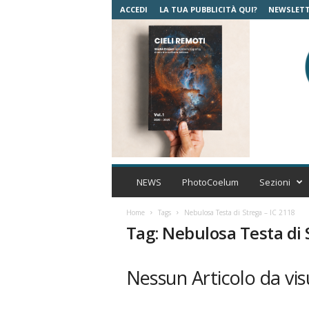
ACCEDI
LA TUA PUBBLICITÀ QUI?
NEWSLET
C
o
NEWS
PhotoCoelum
Sezioni
e
l
Home
Tags
Nebulosa Testa di Strega – IC 2118
u
Tag: Nebulosa Testa di 
m
A
s
Nessun Articolo da vis
t
r
o