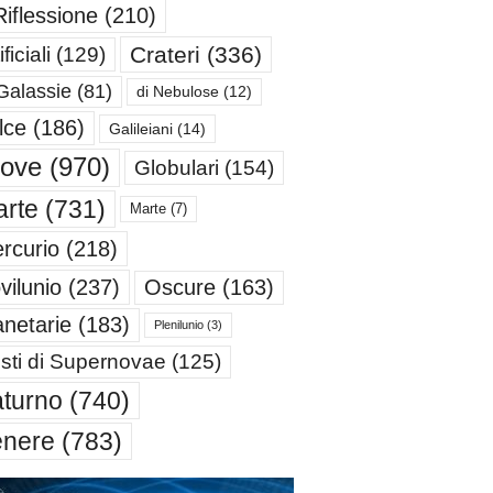
Riflessione
(210)
Crateri
(336)
ificiali
(129)
Galassie
(81)
di Nebulose
(12)
lce
(186)
Galileiani
(14)
iove
(970)
Globulari
(154)
rte
(731)
Marte
(7)
rcurio
(218)
Oscure
(163)
vilunio
(237)
anetarie
(183)
Plenilunio
(3)
sti di Supernovae
(125)
turno
(740)
enere
(783)