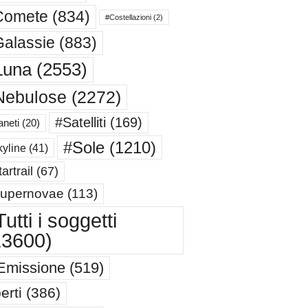
Comete
(834)
#Costellazioni
(2)
alassie
(883)
Luna
(2553)
Nebulose
(2272)
#Satelliti
(169)
aneti
(20)
#Sole
(1210)
yline
(41)
artrail
(67)
upernovae
(113)
utti i soggetti
13600)
Emissione
(519)
erti
(386)