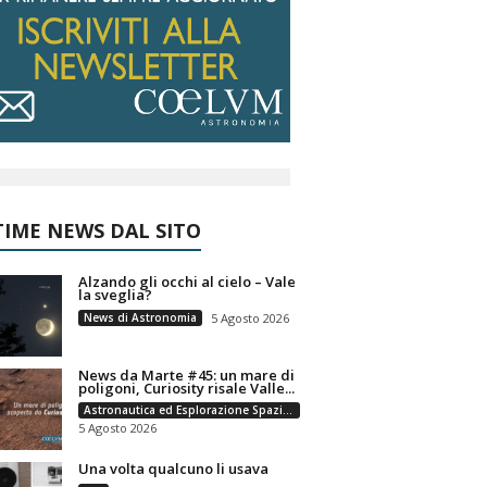
IME NEWS DAL SITO
Alzando gli occhi al cielo – Vale
la sveglia?
News di Astronomia
5 Agosto 2026
News da Marte #45: un mare di
poligoni, Curiosity risale Valle...
Astronautica ed Esplorazione Spaziale
5 Agosto 2026
Una volta qualcuno li usava