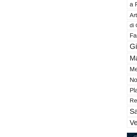
a 
Art
di 
Fa
G
Ma
Me
No
Pl
Re
Sa
V