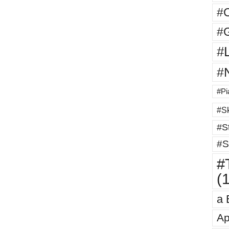
#
#G
#
#
#Pi
#Sk
#St
#S
#T
(
a 
Ap