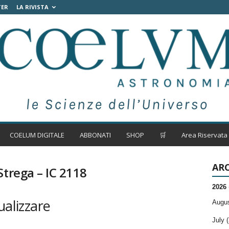
TER
LA RIVISTA
COELUM DIGITALE
ABBONATI
SHOP
🛒
Area Riservata
ARC
Strega – IC 2118
2026
ualizzare
Augus
July (