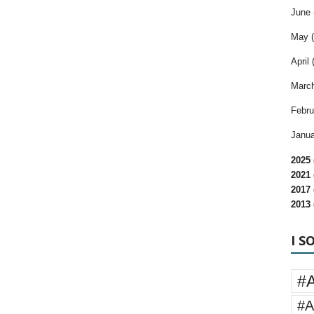
June 
May (
April 
March
Febru
Janua
2025 
2021 
2017 
2013 
I S
#
#A