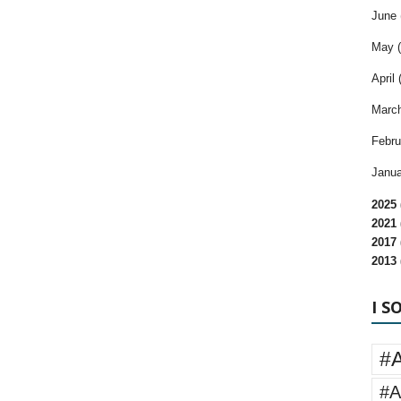
June 
May (
April 
March
Febru
Janua
2025 
2021 
2017 
2013 
I S
#
#A