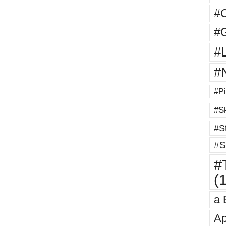
#
#G
#
#
#Pi
#Sk
#St
#S
#T
(
a 
Ap