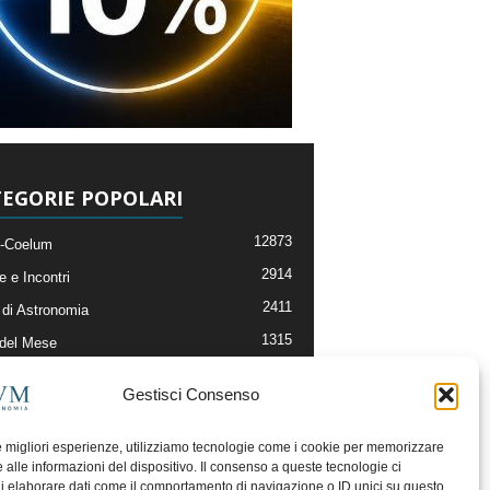
EGORIE POPOLARI
12873
-Coelum
2914
e e Incontri
2411
di Astronomia
1315
 del Mese
365
nomia, Astrofisica e Cosmologia
Gestisci Consenso
268
li e Risorse On-Line
192
og della Redazione
le migliori esperienze, utilizziamo tecnologie come i cookie per memorizzare
 alle informazioni del dispositivo. Il consenso a queste tecnologie ci
i elaborare dati come il comportamento di navigazione o ID unici su questo