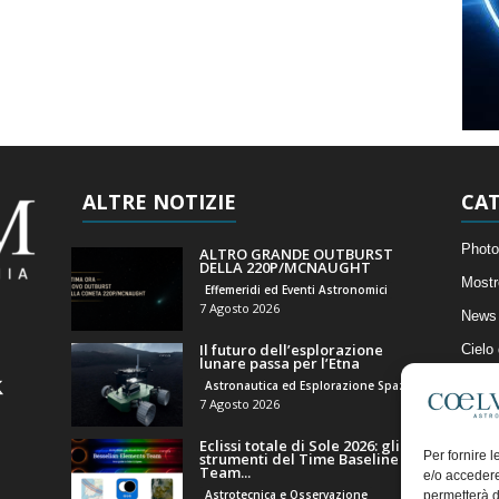
ALTRE NOTIZIE
CAT
Photo
ALTRO GRANDE OUTBURST
DELLA 220P/MCNAUGHT
Mostr
Effemeridi ed Eventi Astronomici
7 Agosto 2026
News 
Il futuro dell’esplorazione
Cielo
lunare passa per l’Etna
Astro
Astronautica ed Esplorazione Spaziale
7 Agosto 2026
Artico
Eclissi totale di Sole 2026: gli
Il Bl
Per fornire 
strumenti del Time Baseline
Team...
e/o accedere
Astrotecnica e Osservazione
permetterà d