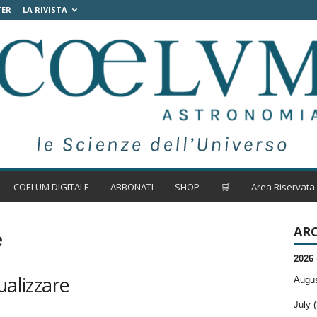
TER
LA RIVISTA
COELUM DIGITALE
ABBONATI
SHOP
🛒
Area Riservata
ARC
e
2026
ualizzare
Augus
July (