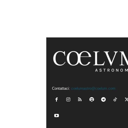
Contattaci:
coelumastro@coelum.com