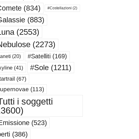
Comete
(834)
#Costellazioni
(2)
alassie
(883)
Luna
(2553)
Nebulose
(2273)
#Satelliti
(169)
aneti
(20)
#Sole
(1211)
yline
(41)
artrail
(67)
upernovae
(113)
utti i soggetti
13600)
Emissione
(523)
erti
(386)