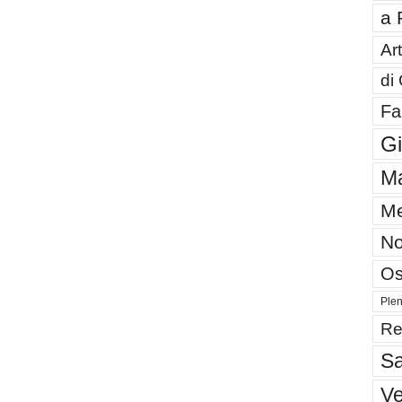
a 
Art
di
Fa
G
Ma
Me
No
Os
Plen
Re
Sa
V