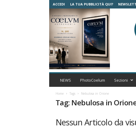
ACCEDI
LA TUA PUBBLICITÀ QUI?
NEWSLET
C
o
NEWS
PhotoCoelum
Sezioni
e
l
Home
Tags
Nebulosa in Orione
u
Tag: Nebulosa in Orion
m
A
s
Nessun Articolo da vis
t
r
o