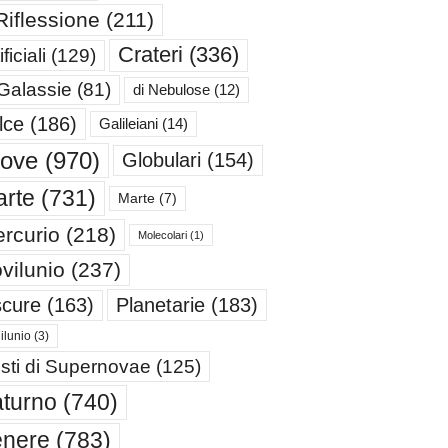
Riflessione
(211)
Crateri
(336)
ificiali
(129)
 Galassie
(81)
di Nebulose
(12)
lce
(186)
Galileiani
(14)
iove
(970)
Globulari
(154)
rte
(731)
Marte
(7)
rcurio
(218)
Molecolari
(1)
vilunio
(237)
cure
(163)
Planetarie
(183)
ilunio
(3)
sti di Supernovae
(125)
turno
(740)
enere
(783)