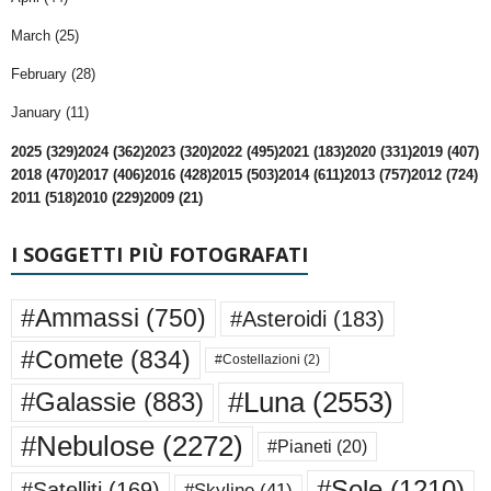
March (25)
February (28)
January (11)
2025 (329)
2024 (362)
2023 (320)
2022 (495)
2021 (183)
2020 (331)
2019 (407)
2018 (470)
2017 (406)
2016 (428)
2015 (503)
2014 (611)
2013 (757)
2012 (724)
2011 (518)
2010 (229)
2009 (21)
I SOGGETTI PIÙ FOTOGRAFATI
#Ammassi
(750)
#Asteroidi
(183)
#Comete
(834)
#Costellazioni
(2)
#Luna
(2553)
#Galassie
(883)
#Nebulose
(2272)
#Pianeti
(20)
#Sole
(1210)
#Satelliti
(169)
#Skyline
(41)