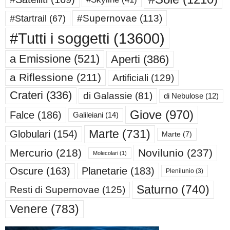
#Supernovae
(113)
#Startrail
(67)
#Tutti i soggetti
(13600)
a Emissione
(521)
Aperti
(386)
a Riflessione
(211)
Artificiali
(129)
Crateri
(336)
di Galassie
(81)
di Nebulose
(12)
Giove
(970)
Falce
(186)
Galileiani
(14)
Marte
(731)
Globulari
(154)
Marte
(7)
Mercurio
(218)
Novilunio
(237)
Molecolari
(1)
Oscure
(163)
Planetarie
(183)
Plenilunio
(3)
Saturno
(740)
Resti di Supernovae
(125)
Venere
(783)