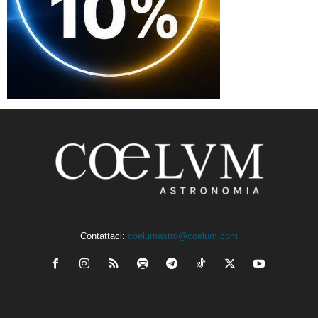
Contattaci:
coelumastro@coelum.com